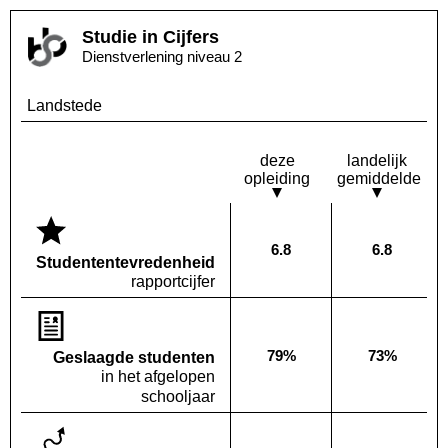
Studie in Cijfers
Dienstverlening niveau 2
Landstede
deze
landelijk
opleiding
gemiddelde
6.8
6.8
Deze opleiding:
Landelijk
Studenten­tevredenheid
rapportcijfer
79%
73%
Geslaagde studenten
Deze opleiding:
Landelijk
in het afgelopen
schooljaar