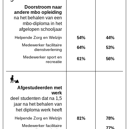
Doorstroom naar
andere mbo opleiding
na het behalen van een
mbo-diploma in het
afgelopen schooljaar
54%
44%
Helpende Zorg en Welzijn
Deze opleiding:
Landelijk
Medewerker facilitaire
64%
53%
Deze opleiding:
Landelijk
dienstverlening
Medewerker sport en
61%
56%
Deze opleiding:
Landelijk
recreatie
Af­gestudeerden met
werk
deel studenten dat na 1,5
jaar na het behalen van
het diploma werk heeft
81%
78%
Helpende Zorg en Welzijn
Deze opleiding:
Landelijk
Medewerker facilitaire
77%