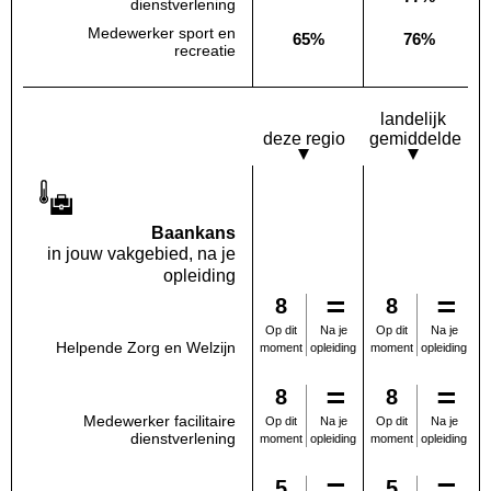
Deze opleiding:
Geen waarde bekend
Landelijk
dienstverlening
Medewerker sport en
65%
76%
Deze opleiding:
Landelijk
recreatie
landelijk
deze regio
gemiddelde
Baankans
in jouw vakgebied, na je
opleiding
8
8
Na je
Na je
Op dit
Op dit
Helpende Zorg en Welzijn
opleiding
opleiding
moment
moment
8
8
Medewerker facilitaire
Na je
Na je
Op dit
Op dit
dienstverlening
opleiding
opleiding
moment
moment
5
5