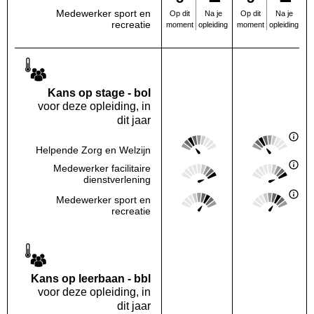
Medewerker sport en
Na je
Na je
Op dit
Op dit
recreatie
opleiding
opleiding
moment
moment
Kans op stage - bol
voor deze opleiding, in
dit jaar
Score: 2 van 5
Score: 2 van 
Helpende Zorg en Welzijn
Deze regio:
Landelijk
Score: 5 van 5
Score: 5 van 
Medewerker facilitaire
Deze regio:
Landelijk
dienstverlening
Score: 4 van 5
Score: 4 van 
Medewerker sport en
Deze regio:
Landelijk
recreatie
Kans op leerbaan - bbl
voor deze opleiding, in
dit jaar