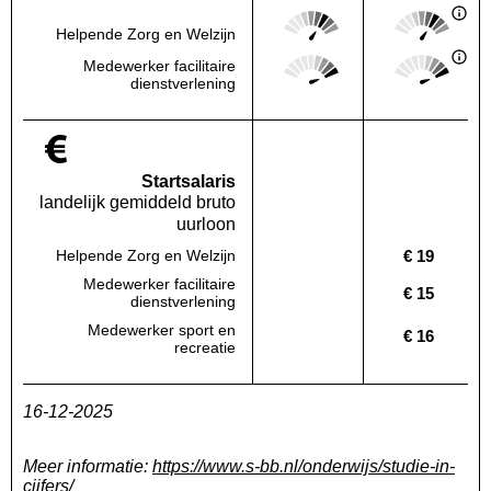
Score: 4 van 5
Score: 4 van 
Helpende Zorg en Welzijn
Deze regio:
Landelijk
Score: 5 van 5
Score: 5 van 
Medewerker facilitaire
Deze regio:
Landelijk
dienstverlening
Startsalaris
landelijk gemiddeld bruto
uurloon
€ 19
Helpende Zorg en Welzijn
Deze regio:
Geen waarde bekend
Landelijk
Medewerker facilitaire
€ 15
Deze regio:
Geen waarde bekend
Landelijk
dienstverlening
Medewerker sport en
€ 16
Deze regio:
Geen waarde bekend
Landelijk
recreatie
16-12-2025
Meer informatie:
https://www.s-bb.nl/onderwijs/studie-in-
cijfers/