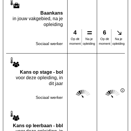
Baankans
in jouw vakgebied, na je
opleiding
4
6
Na je
Na je
Op dit
Op dit
Sociaal werker
opleiding
opleiding
moment
moment
Kans op stage - bol
voor deze opleiding, in
dit jaar
Score: 2 van 5
Score: 2 van 
Deze regio:
Landelijk
Sociaal werker
Kans op leerbaan - bbl