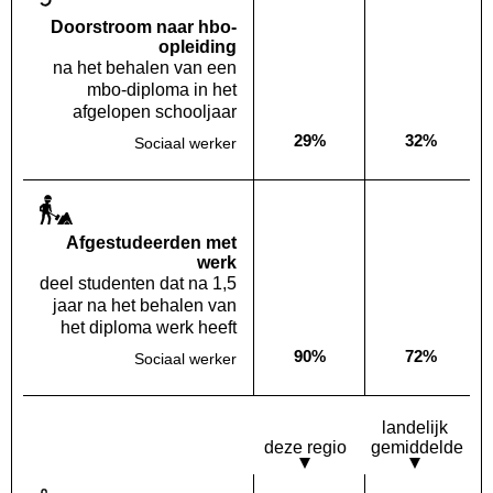
Doorstroom naar hbo-
opleiding
na het behalen van een
mbo-diploma in het
afgelopen schooljaar
29%
32%
Sociaal werker
Deze opleiding:
Landelijk
Af­gestudeerden met
werk
deel studenten dat na 1,5
jaar na het behalen van
het diploma werk heeft
90%
72%
Sociaal werker
Deze opleiding:
Landelijk
landelijk
deze regio
gemiddelde