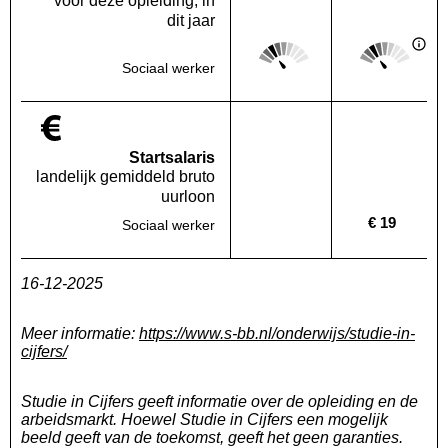
voor deze opleiding, in
dit jaar
Score: 2 van 5
Score: 2 van 
Deze regio:
Landelijk
Sociaal werker
Startsalaris
landelijk gemiddeld bruto
uurloon
€ 19
Sociaal werker
Deze regio:
Geen waarde bekend
Landelijk
16-12-2025
Meer informatie:
https://www.s-bb.nl/onderwijs/studie-in-
cijfers/
Studie in Cijfers geeft informatie over de opleiding en de
arbeidsmarkt. Hoewel Studie in Cijfers een mogelijk
beeld geeft van de toekomst, geeft het geen garanties.