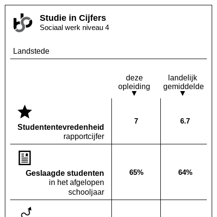
Studie in Cijfers
Sociaal werk niveau 4
Landstede
deze
landelijk
opleiding
gemiddelde
7
6.7
Deze opleiding:
Landelijk
Studenten­tevredenheid
rapportcijfer
65%
64%
Geslaagde studenten
Deze opleiding:
Landelijk
in het afgelopen
schooljaar