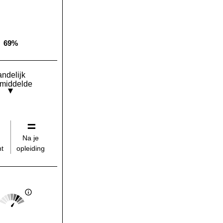
69%
Landelijk gemiddelde:
andelijk
middelde
Na je
opleiding
t
Score: 4 van 5
Landelijk gemiddelde: