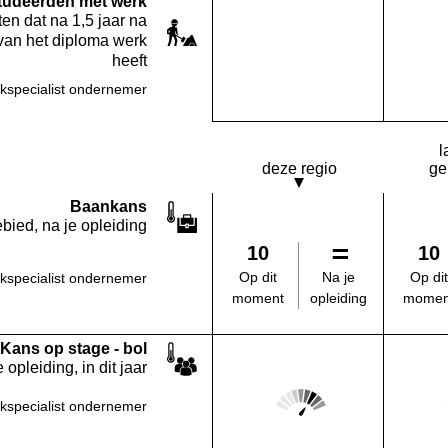
studeerden met werk
en dat na 1,5 jaar na
van het diploma werk
heeft
kspecialist ondernemer
Deze opleiding:
Geen waarde bekend
l
deze regio
ge
Baankans
bied, na je opleiding
10
10
Na je
Op dit
Op dit
kspecialist ondernemer
opleiding
moment
momen
Kans op stage - bol
 opleiding, in dit jaar
Score: 4 van 5
kspecialist ondernemer
Deze regio: