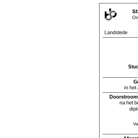
St
On
Landstede
Stu
G
in het
Doorstroom 
na het 
dip
Va