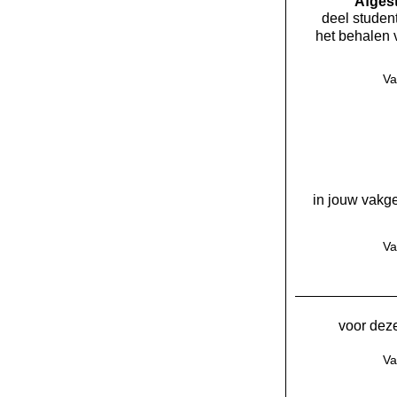
Af­ge
deel student
het behalen 
Va
in jouw vakge
Va
voor deze
Va