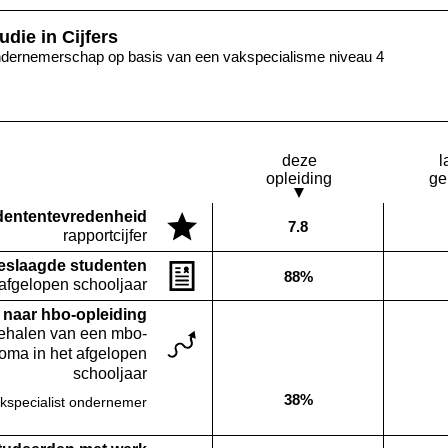
udie in Cijfers
dernemerschap op basis van een vakspecialisme niveau 4
deze
l
opleiding
ge
denten­tevredenheid
7.8
Deze opleiding:
rapportcijfer
eslaagde studenten
88%
Deze opleiding:
 afgelopen schooljaar
naar hbo-opleiding
behalen van een mbo-
loma in het afgelopen
schooljaar
38%
kspecialist ondernemer
Deze opleiding: