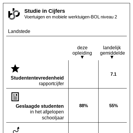
Studie in Cijfers
Voertuigen en mobiele werktuigen-BOL niveau 2
Landstede
deze
landelijk
opleiding
gemiddelde
7.1
Deze opleiding:
Landelijk
Geen waarde bekend
Studenten­tevredenheid
rapportcijfer
88%
55%
Geslaagde studenten
Deze opleiding:
Landelijk
in het afgelopen
schooljaar