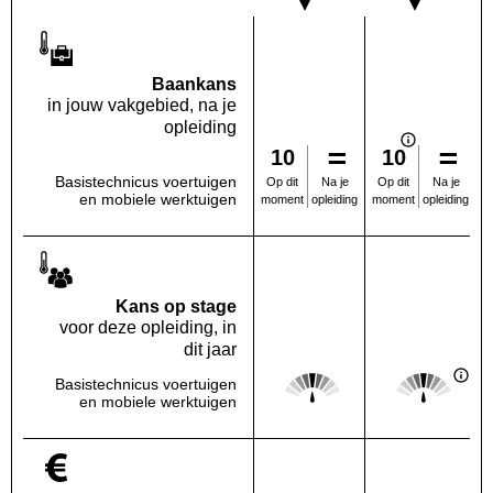
Baankans
in jouw vakgebied, na je
opleiding
10
10
Basistechnicus voertuigen
Na je
Na je
Op dit
Op dit
en mobiele werktuigen
opleiding
opleiding
moment
moment
Kans op stage
voor deze opleiding, in
dit jaar
Score: 3 van 5
Score: 3 van 
Basistechnicus voertuigen
Deze regio:
Landelijk
en mobiele werktuigen