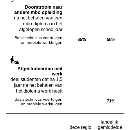
Doorstroom naar
andere mbo opleiding
na het behalen van een
mbo-diploma in het
afgelopen schooljaar
Basistechnicus voertuigen
65%
58%
Deze opleiding:
Landelijk
en mobiele werktuigen
Af­gestudeerden met
werk
deel studenten dat na 1,5
jaar na het behalen van
het diploma werk heeft
Basistechnicus voertuigen
71%
Deze opleiding:
Geen waarde bekend
Landelijk
en mobiele werktuigen
landelijk
deze regio
gemiddelde