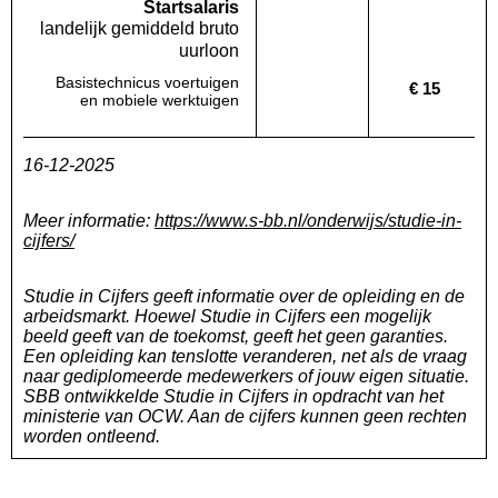
Startsalaris
landelijk gemiddeld bruto
uurloon
Basistechnicus voertuigen
€ 15
Deze regio:
Geen waarde bekend
Landelijk
en mobiele werktuigen
16-12-2025
Meer informatie:
https://www.s-bb.nl/onderwijs/studie-in-
cijfers/
Studie in Cijfers geeft informatie over de opleiding en de
arbeidsmarkt. Hoewel Studie in Cijfers een mogelijk
beeld geeft van de toekomst, geeft het geen garanties.
Een opleiding kan tenslotte veranderen, net als de vraag
naar gediplomeerde medewerkers of jouw eigen situatie.
SBB ontwikkelde Studie in Cijfers in opdracht van het
ministerie van OCW. Aan de cijfers kunnen geen rechten
worden ontleend.