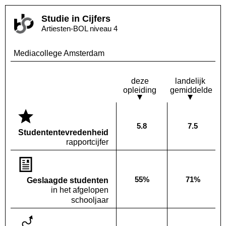
Studie in Cijfers
Artiesten-BOL niveau 4
Mediacollege Amsterdam
deze
landelijk
opleiding
gemiddelde
5.8
7.5
Deze opleiding:
Landelijk
Studenten­tevredenheid
rapportcijfer
55%
71%
Geslaagde studenten
Deze opleiding:
Landelijk
in het afgelopen
schooljaar