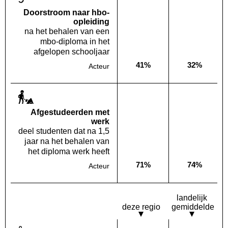
Doorstroom naar hbo-
opleiding
na het behalen van een
mbo-diploma in het
afgelopen schooljaar
41%
32%
Acteur
Deze opleiding:
Landelijk
Af­gestudeerden met
werk
deel studenten dat na 1,5
jaar na het behalen van
het diploma werk heeft
71%
74%
Acteur
Deze opleiding:
Landelijk
landelijk
deze regio
gemiddelde