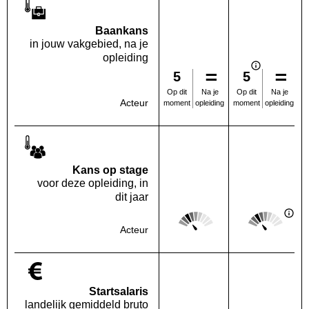
Baankans
in jouw vakgebied, na je
opleiding
5
5
Na je
Na je
Op dit
Op dit
Acteur
opleiding
opleiding
moment
moment
Kans op stage
voor deze opleiding, in
dit jaar
Score: 2 van 5
Score: 2 van 
Deze regio:
Landelijk
Acteur
Startsalaris
landelijk gemiddeld bruto