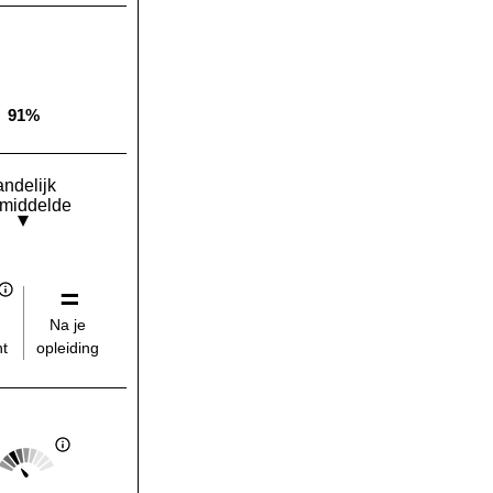
91%
Landelijk gemiddelde:
andelijk
middelde
Na je
opleiding
t
Score: 2 van 5
Landelijk gemiddelde: