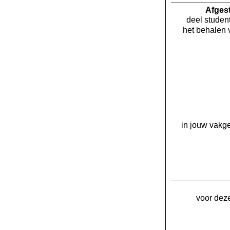
Af­ge
deel student
het behalen 
in jouw vakge
voor deze