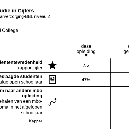
udie in Cijfers
arverzorging-BBL niveau 2
I College
deze
l
opleiding
ge
denten­tevredenheid
7.5
Deze opleiding:
rapportcijfer
eslaagde studenten
47%
Deze opleiding:
 afgelopen schooljaar
m naar andere mbo
opleiding
behalen van een mbo-
loma in het afgelopen
schooljaar
Kapper
Deze opleiding:
Geen waarde bekend