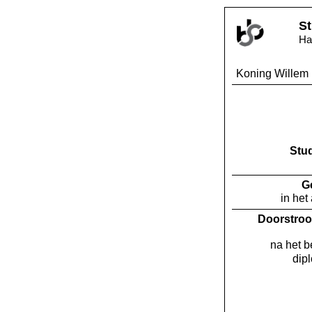
St
Ha
Koning Willem 
Stu
G
in het
Doorstroo
na het 
dip