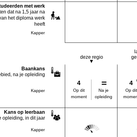
studeerden met werk
en dat na 1,5 jaar na
van het diploma werk
heeft
Kapper
Deze opleiding:
Geen waarde bekend
l
deze regio
ge
Baankans
bied, na je opleiding
4
4
Na je
Op dit
Op dit
Kapper
opleiding
moment
momen
Kans op leerbaan
 opleiding, in dit jaar
Score: 2 van 5
Kapper
Deze regio: