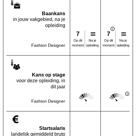
Baankans
in jouw vakgebied, na je
opleiding
7
7
Na je
Na je
Op dit
Op dit
Fashion Designer
opleiding
opleiding
moment
moment
Kans op stage
voor deze opleiding, in
dit jaar
Score: 2 van 5
Score: 2 van 
Deze regio:
Landelijk
Fashion Designer
Startsalaris
landelijk gemiddeld bruto