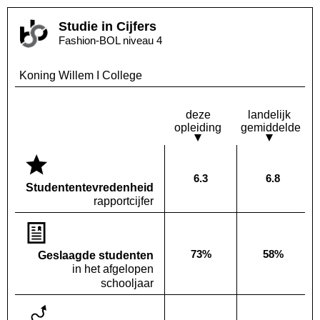
Studie in Cijfers
Fashion-BOL niveau 4
Koning Willem I College
deze
landelijk
opleiding
gemiddelde
6.3
6.8
Deze opleiding:
Landelijk
Studenten­tevredenheid
rapportcijfer
73%
58%
Geslaagde studenten
Deze opleiding:
Landelijk
in het afgelopen
schooljaar