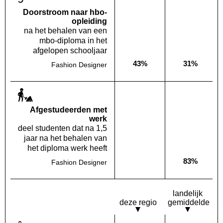
Doorstroom naar hbo-
opleiding
na het behalen van een
mbo-diploma in het
afgelopen schooljaar
43%
31%
Fashion Designer
Deze opleiding:
Landelijk
Af­gestudeerden met
werk
deel studenten dat na 1,5
jaar na het behalen van
het diploma werk heeft
83%
Fashion Designer
Deze opleiding:
Geen waarde bekend
Landelijk
landelijk
deze regio
gemiddelde