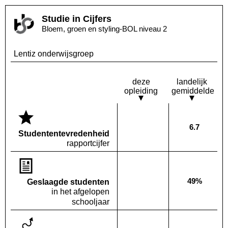
Studie in Cijfers
Bloem, groen en styling-BOL niveau 2
Lentiz onderwijsgroep
deze
landelijk
opleiding
gemiddelde
6.7
Deze opleiding:
Landelijk
Geen waarde bekend
Studenten­tevredenheid
rapportcijfer
49%
Geslaagde studenten
Deze opleiding:
Geen waarde bekend
Landelijk
in het afgelopen
schooljaar