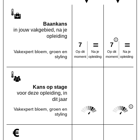
Baankans
in jouw vakgebied, na je
opleiding
7
7
Vakexpert bloem, groen en
Na je
Na je
Op dit
Op dit
styling
opleiding
opleiding
moment
moment
Kans op stage
voor deze opleiding, in
dit jaar
Score: 4 van 5
Score: 4 van 
Vakexpert bloem, groen en
Deze regio:
Landelijk
styling