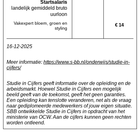
Startsalaris
landelijk gemiddeld bruto
uurloon
Vakexpert bloem, groen en
€ 14
Deze regio:
Geen waarde bekend
Landelijk
styling
16-12-2025
Meer informatie:
https://www.s-bb.nl/onderwijs/studie-in-
cijfers/
Studie in Cijfers geeft informatie over de opleiding en de
arbeidsmarkt. Hoewel Studie in Cijfers een mogelijk
beeld geeft van de toekomst, geeft het geen garanties.
Een opleiding kan tenslotte veranderen, net als de vraag
naar gediplomeerde medewerkers of jouw eigen situatie.
SBB ontwikkelde Studie in Cijfers in opdracht van het
ministerie van OCW. Aan de cijfers kunnen geen rechten
worden ontleend.