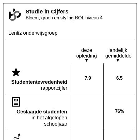
Studie in Cijfers
Bloem, groen en styling-BOL niveau 4
Lentiz onderwijsgroep
deze
landelijk
opleiding
gemiddelde
7.9
6.5
Deze opleiding:
Landelijk
Studenten­tevredenheid
rapportcijfer
76%
Geslaagde studenten
Deze opleiding:
Geen waarde bekend
Landelijk
in het afgelopen
schooljaar