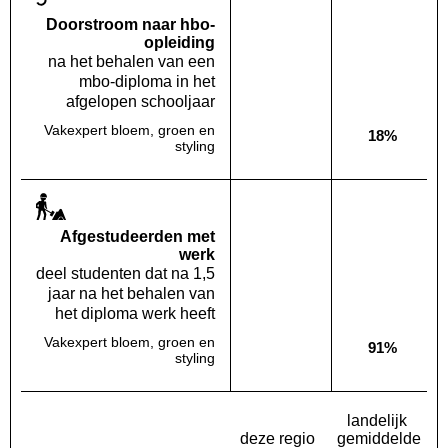
Doorstroom naar hbo-
opleiding
na het behalen van een
mbo-diploma in het
afgelopen schooljaar
Vakexpert bloem, groen en
18%
Deze opleiding:
Geen waarde bekend
Landelijk
styling
Af­gestudeerden met
werk
deel studenten dat na 1,5
jaar na het behalen van
het diploma werk heeft
Vakexpert bloem, groen en
91%
Deze opleiding:
Geen waarde bekend
Landelijk
styling
landelijk
deze regio
gemiddelde