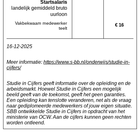
Startsalaris
landelijk gemiddeld bruto
uurloon
Vakbekwaam medewerker
€ 16
Deze regio:
Geen waarde bekend
Landelijk
teelt
16-12-2025
Meer informatie:
https://www.s-bb.nl/onderwijs/studie-in-
cijfers/
Studie in Cijfers geeft informatie over de opleiding en de
arbeidsmarkt. Hoewel Studie in Cijfers een mogelijk
beeld geeft van de toekomst, geeft het geen garanties.
Een opleiding kan tenslotte veranderen, net als de vraag
naar gediplomeerde medewerkers of jouw eigen situatie.
SBB ontwikkelde Studie in Cijfers in opdracht van het
ministerie van OCW. Aan de cijfers kunnen geen rechten
worden ontleend.