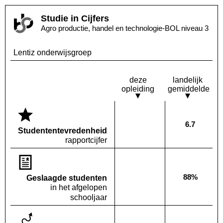
Studie in Cijfers
Agro productie, handel en technologie-BOL niveau 3
Lentiz onderwijsgroep
deze
landelijk
opleiding
gemiddelde
6.7
Deze opleiding:
Landelijk
Geen waarde bekend
Studenten­tevredenheid
rapportcijfer
88%
Geslaagde studenten
Deze opleiding:
Geen waarde bekend
Landelijk
in het afgelopen
schooljaar