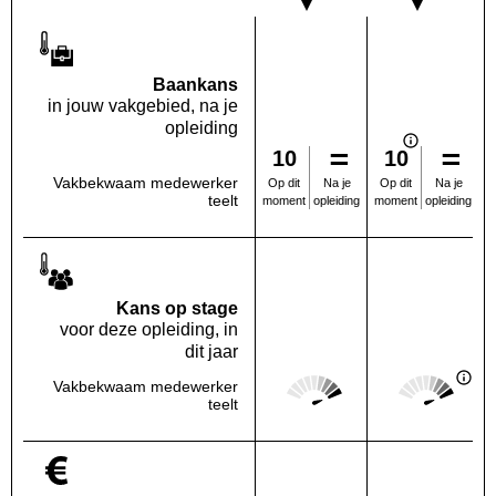
Baankans
in jouw vakgebied, na je
opleiding
10
10
Vakbekwaam medewerker
Na je
Na je
Op dit
Op dit
teelt
opleiding
opleiding
moment
moment
Kans op stage
voor deze opleiding, in
dit jaar
Score: 5 van 5
Score: 5 van 
Vakbekwaam medewerker
Deze regio:
Landelijk
teelt