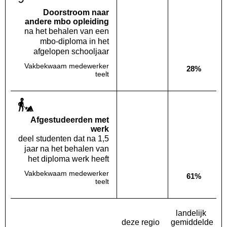
Doorstroom naar
andere mbo opleiding
na het behalen van een
mbo-diploma in het
afgelopen schooljaar
Vakbekwaam medewerker
28%
Deze opleiding:
Geen waarde bekend
Landelijk
teelt
Af­gestudeerden met
werk
deel studenten dat na 1,5
jaar na het behalen van
het diploma werk heeft
Vakbekwaam medewerker
61%
Deze opleiding:
Geen waarde bekend
Landelijk
teelt
landelijk
deze regio
gemiddelde