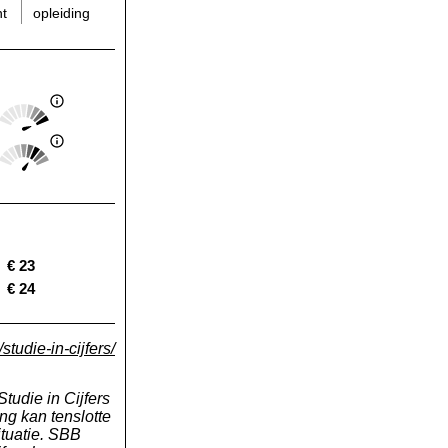
opleiding
t
Score: 5 van 5
Landelijk gemiddelde:
Score: 4 van 5
Landelijk gemiddelde:
€ 23
Landelijk gemiddelde:
€ 24
Landelijk gemiddelde:
studie-in-cijfers/
tudie in Cijfers
ng kan tenslotte
tuatie. SBB