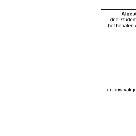
Af­ge
deel student
het behalen 
in jouw vakge