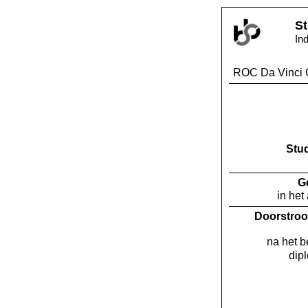
St
In
ROC Da Vinci 
Stu
G
in het
Doorstroo
na het 
dip