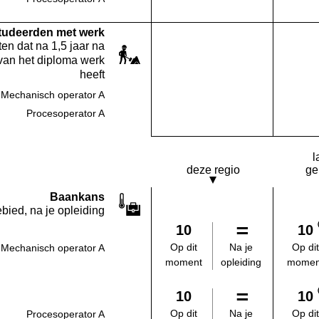
Deze opleiding:
Geen waarde bekend
studeerden met werk
en dat na 1,5 jaar na
van het diploma werk
heeft
Mechanisch operator A
Deze opleiding:
Geen waarde bekend
Procesoperator A
Deze opleiding:
Geen waarde bekend
l
deze regio
ge
Baankans
bied, na je opleiding
10
10
Na je
Op dit
Op dit
Mechanisch operator A
opleiding
moment
momen
10
10
Na je
Op dit
Op dit
Procesoperator A