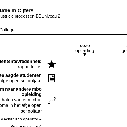
udie in Cijfers
dustriële processen-BBL niveau 2
College
deze
l
opleiding
ge
denten­tevredenheid
Deze opleiding:
rapportcijfer
Geen waarde bekend
eslaagde studenten
Deze opleiding:
Geen waarde bekend
 afgelopen schooljaar
m naar andere mbo
opleiding
behalen van een mbo-
loma in het afgelopen
schooljaar
Mechanisch operator A
Deze opleiding:
Geen waarde bekend
Procesoperator A