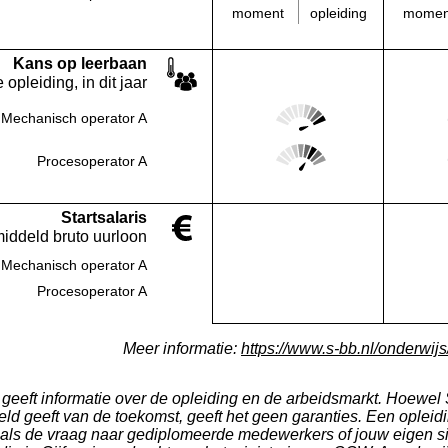
opleiding
moment
momen
Kans op leerbaan
 opleiding, in dit jaar
Score: 5 van 5
Mechanisch operator A
Deze regio:
Score: 4 van 5
Procesoperator A
Deze regio:
Startsalaris
middeld bruto uurloon
Mechanisch operator A
Deze regio:
Geen waarde bekend
Procesoperator A
Deze regio:
Geen waarde bekend
Meer informatie:
https://www.s-bb.nl/onderwijs/
s geeft informatie over de opleiding en de arbeidsmarkt. Hoewel S
ld geeft van de toekomst, geeft het geen garanties. Een opleidi
 als de vraag naar gediplomeerde medewerkers of jouw eigen si