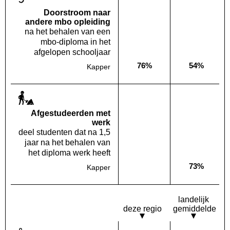
Doorstroom naar
andere mbo opleiding
na het behalen van een
mbo-diploma in het
afgelopen schooljaar
76%
54%
Kapper
Deze opleiding:
Landelijk
Af­gestudeerden met
werk
deel studenten dat na 1,5
jaar na het behalen van
het diploma werk heeft
73%
Kapper
Deze opleiding:
Geen waarde bekend
Landelijk
landelijk
deze regio
gemiddelde