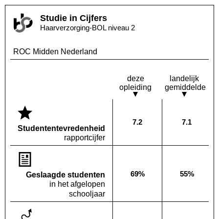
Studie in Cijfers
Haarverzorging-BOL niveau 2
ROC Midden Nederland
deze
landelijk
opleiding
gemiddelde
7.2
7.1
Deze opleiding:
Landelijk
Studenten­tevredenheid
rapportcijfer
69%
55%
Geslaagde studenten
Deze opleiding:
Landelijk
in het afgelopen
schooljaar