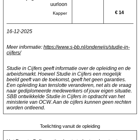
uurloon
€ 14
Kapper
Deze regio:
Geen waarde bekend
Landelijk
16-12-2025
Meer informatie:
https://www.s-bb.nl/onderwijs/studie-in-
cijfers/
Studie in Cijfers geeft informatie over de opleiding en de
arbeidsmarkt. Hoewel Studie in Cijfers een mogelijk
beeld geeft van de toekomst, geeft het geen garanties.
Een opleiding kan tenslotte veranderen, net als de vraag
naar gediplomeerde medewerkers of jouw eigen situatie.
SBB ontwikkelde Studie in Cijfers in opdracht van het
ministerie van OCW. Aan de cijfers kunnen geen rechten
worden ontleend.
Toelichting vanuit de opleiding