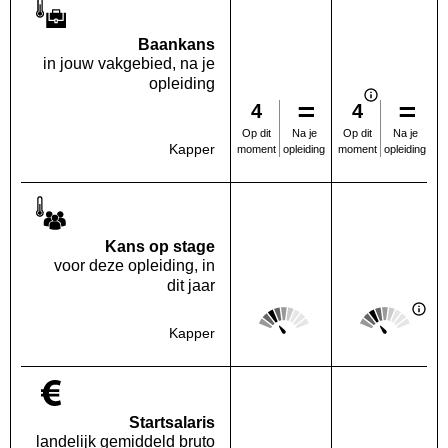
Baankans
in jouw vakgebied, na je
opleiding
4
4
Na je
Na je
Op dit
Op dit
Kapper
opleiding
opleiding
moment
moment
Kans op stage
voor deze opleiding, in
dit jaar
Score: 2 van 5
Score: 2 van 
Deze regio:
Landelijk
Kapper
Startsalaris
landelijk gemiddeld bruto