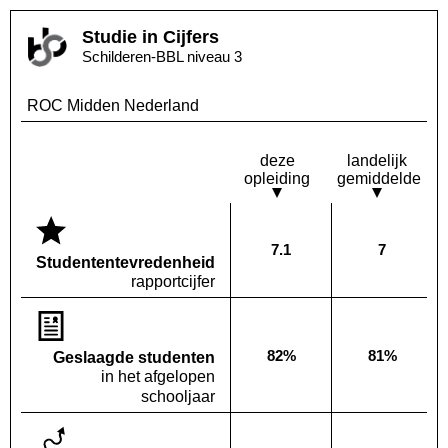
Studie in Cijfers
Schilderen-BBL niveau 3
ROC Midden Nederland
deze
landelijk
opleiding
gemiddelde
7.1
7
Deze opleiding:
Landelijk
Studenten­tevredenheid
rapportcijfer
82%
81%
Geslaagde studenten
Deze opleiding:
Landelijk
in het afgelopen
schooljaar