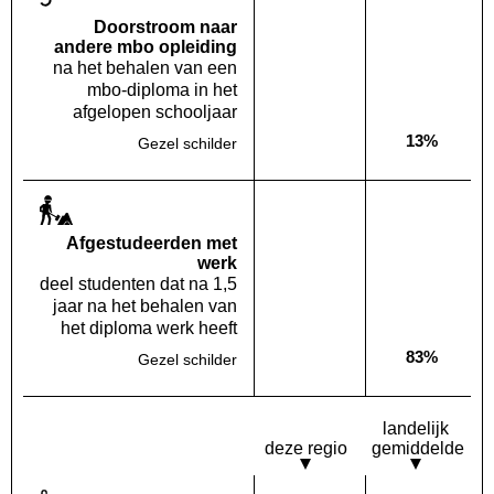
Doorstroom naar
andere mbo opleiding
na het behalen van een
mbo-diploma in het
afgelopen schooljaar
13%
Gezel schilder
Deze opleiding:
Geen waarde bekend
Landelijk
Af­gestudeerden met
werk
deel studenten dat na 1,5
jaar na het behalen van
het diploma werk heeft
83%
Gezel schilder
Deze opleiding:
Geen waarde bekend
Landelijk
landelijk
deze regio
gemiddelde