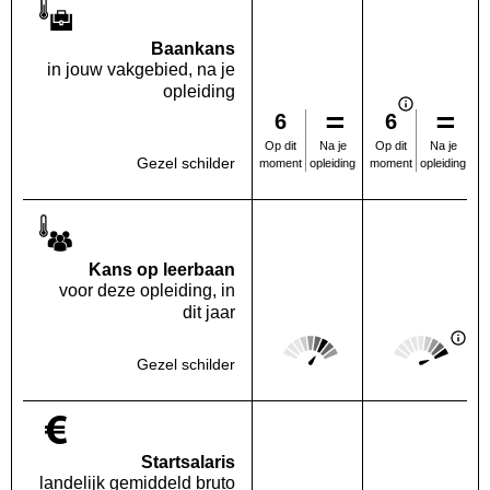
Baankans
in jouw vakgebied, na je
opleiding
6
6
Na je
Na je
Op dit
Op dit
Gezel schilder
opleiding
opleiding
moment
moment
Kans op leerbaan
voor deze opleiding, in
dit jaar
Score: 4 van 5
Score: 5 van 
Deze regio:
Landelijk
Gezel schilder
Startsalaris
landelijk gemiddeld bruto