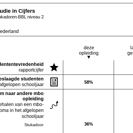
udie in Cijfers
ukadoren-BBL niveau 2
ederland
deze
l
opleiding
ge
denten­tevredenheid
Deze opleiding:
rapportcijfer
Geen waarde bekend
eslaagde studenten
58%
Deze opleiding:
 afgelopen schooljaar
m naar andere mbo
opleiding
behalen van een mbo-
loma in het afgelopen
schooljaar
36%
Stukadoor
Deze opleiding: