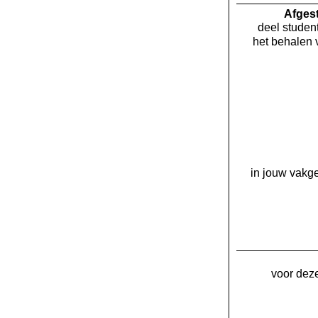
Af­ge
deel student
het behalen 
in jouw vakge
voor deze