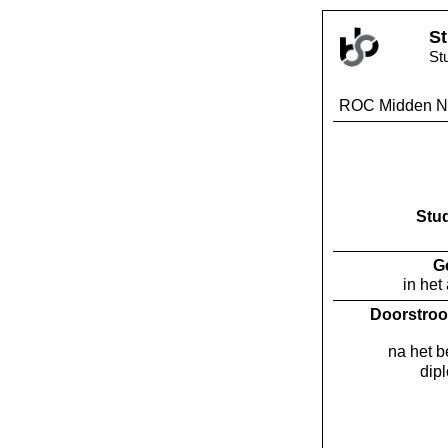
St
St
ROC Midden N
Stu
G
in het
Doorstroo
na het 
dip