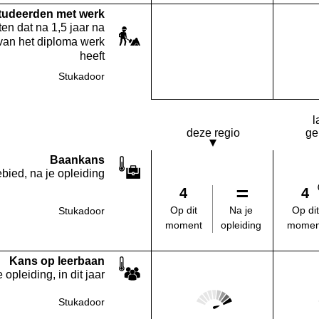
studeerden met werk
en dat na 1,5 jaar na
van het diploma werk
heeft
Stukadoor
Deze opleiding:
Geen waarde bekend
l
deze regio
ge
Baankans
bied, na je opleiding
4
4
Na je
Op dit
Op dit
Stukadoor
opleiding
moment
momen
Kans op leerbaan
 opleiding, in dit jaar
Score: 5 van 5
Stukadoor
Deze regio: