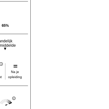
65%
Landelijk gemiddelde:
andelijk
middelde
Na je
opleiding
t
Score: 5 van 5
Landelijk gemiddelde: