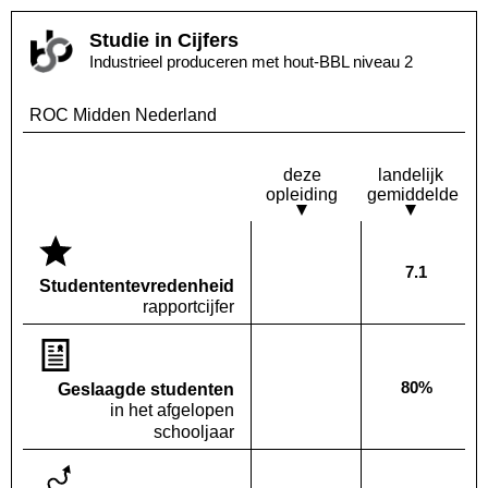
Studie in Cijfers
Industrieel produceren met hout-BBL niveau 2
ROC Midden Nederland
deze
landelijk
opleiding
gemiddelde
7.1
Deze opleiding:
Landelijk
Geen waarde bekend
Studenten­tevredenheid
rapportcijfer
80%
Geslaagde studenten
Deze opleiding:
Geen waarde bekend
Landelijk
in het afgelopen
schooljaar