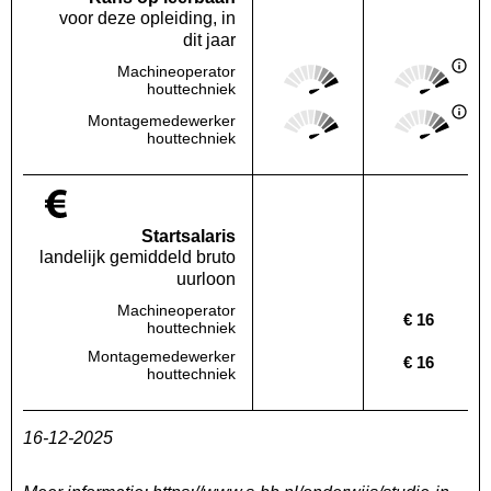
voor deze opleiding, in
dit jaar
Score: 5 van 5
Score: 5 van 
Machineoperator
Deze regio:
Landelijk
houttechniek
Score: 5 van 5
Score: 5 van 
Montagemedewerker
Deze regio:
Landelijk
houttechniek
Startsalaris
landelijk gemiddeld bruto
uurloon
Machineoperator
€ 16
Deze regio:
Geen waarde bekend
Landelijk
houttechniek
Montagemedewerker
€ 16
Deze regio:
Geen waarde bekend
Landelijk
houttechniek
16-12-2025