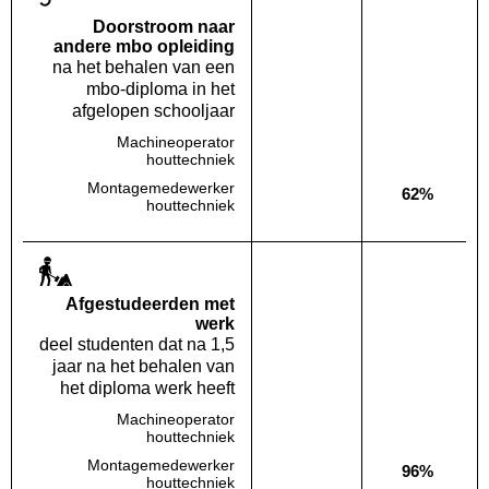
Doorstroom naar
andere mbo opleiding
na het behalen van een
mbo-diploma in het
afgelopen schooljaar
Machineoperator
Deze opleiding:
Geen waarde bekend
Landelijk
Geen waa
houttechniek
Montagemedewerker
62%
Deze opleiding:
Geen waarde bekend
Landelijk
houttechniek
Af­gestudeerden met
werk
deel studenten dat na 1,5
jaar na het behalen van
het diploma werk heeft
Machineoperator
Deze opleiding:
Geen waarde bekend
Landelijk
Geen waa
houttechniek
Montagemedewerker
96%
Deze opleiding:
Geen waarde bekend
Landelijk
houttechniek