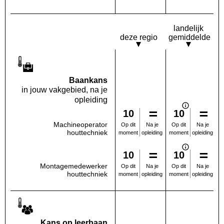
landelijk
deze regio
gemiddelde
Baankans
in jouw vakgebied, na je
opleiding
10
10
Machineoperator
Na je
Na je
Op dit
Op dit
houttechniek
opleiding
opleiding
moment
moment
10
10
Montagemedewerker
Na je
Na je
Op dit
Op dit
houttechniek
opleiding
opleiding
moment
moment
Kans op leerbaan