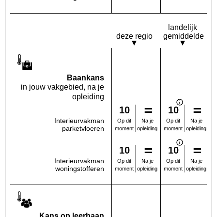
landelijk
deze regio
gemiddelde
Baankans
in jouw vakgebied, na je
opleiding
10
10
Interieurvakman
Na je
Na je
Op dit
Op dit
parketvloeren
opleiding
opleiding
moment
moment
10
10
Interieurvakman
Na je
Na je
Op dit
Op dit
woningstofferen
opleiding
opleiding
moment
moment
Kans op leerbaan