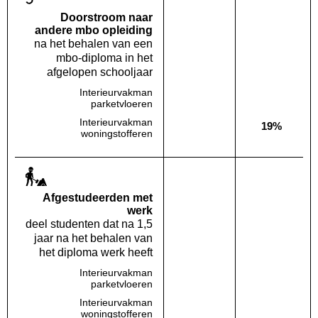
Doorstroom naar
andere mbo opleiding
na het behalen van een
mbo-diploma in het
afgelopen schooljaar
Interieurvakman
Deze opleiding:
Geen waarde bekend
Landelijk
Geen waa
parketvloeren
Interieurvakman
19%
Deze opleiding:
Geen waarde bekend
Landelijk
woningstofferen
Af­gestudeerden met
werk
deel studenten dat na 1,5
jaar na het behalen van
het diploma werk heeft
Interieurvakman
Deze opleiding:
Geen waarde bekend
Landelijk
Geen waa
parketvloeren
Interieurvakman
Deze opleiding:
Geen waarde bekend
Landelijk
Geen waa
woningstofferen