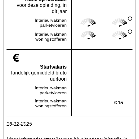
voor deze opleiding, in
dit jaar
Score: 5 van 5
Score: 5 van 
Interieurvakman
Deze regio:
Landelijk
parketvloeren
Score: 5 van 5
Score: 5 van 
Interieurvakman
Deze regio:
Landelijk
woningstofferen
Startsalaris
landelijk gemiddeld bruto
uurloon
Interieurvakman
Deze regio:
Geen waarde bekend
Landelijk
Geen waa
parketvloeren
Interieurvakman
€ 15
Deze regio:
Geen waarde bekend
Landelijk
woningstofferen
16-12-2025