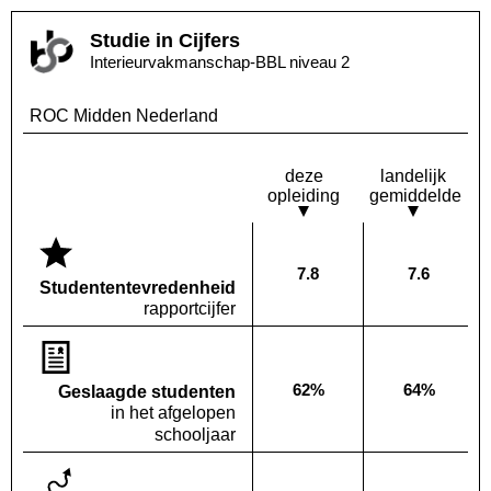
Studie in Cijfers
Interieurvakmanschap-BBL niveau 2
ROC Midden Nederland
deze
landelijk
opleiding
gemiddelde
7.8
7.6
Deze opleiding:
Landelijk
Studenten­tevredenheid
rapportcijfer
62%
64%
Geslaagde studenten
Deze opleiding:
Landelijk
in het afgelopen
schooljaar