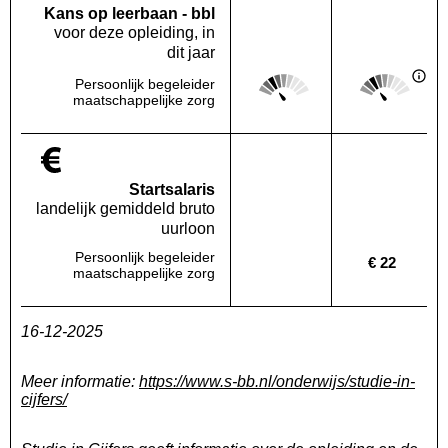
Kans op leerbaan - bbl
voor deze opleiding, in
dit jaar
Score: 2 van 5
Score: 2 van 
Persoonlijk begeleider
Deze regio:
Landelijk
maatschappelijke zorg
Startsalaris
landelijk gemiddeld bruto
uurloon
Persoonlijk begeleider
€ 22
Deze regio:
Geen waarde bekend
Landelijk
maatschappelijke zorg
16-12-2025
Meer informatie:
https://www.s-bb.nl/onderwijs/studie-in-
cijfers/