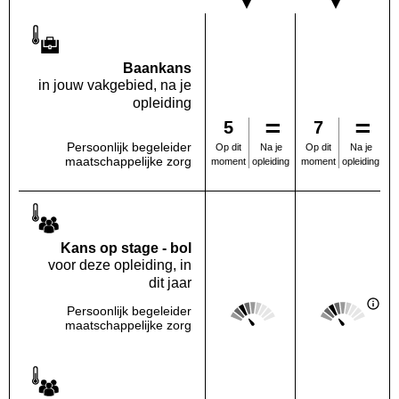
Baankans
in jouw vakgebied, na je
opleiding
5
7
Persoonlijk begeleider
Na je
Na je
Op dit
Op dit
maatschappelijke zorg
opleiding
opleiding
moment
moment
Kans op stage - bol
voor deze opleiding, in
dit jaar
Score: 2 van 5
Score: 2 van 
Persoonlijk begeleider
Deze regio:
Landelijk
maatschappelijke zorg