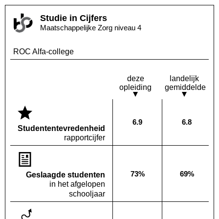
Studie in Cijfers
Maatschappelijke Zorg niveau 4
ROC Alfa-college
deze
landelijk
opleiding
gemiddelde
6.9
6.8
Deze opleiding:
Landelijk
Studenten­tevredenheid
rapportcijfer
73%
69%
Geslaagde studenten
Deze opleiding:
Landelijk
in het afgelopen
schooljaar