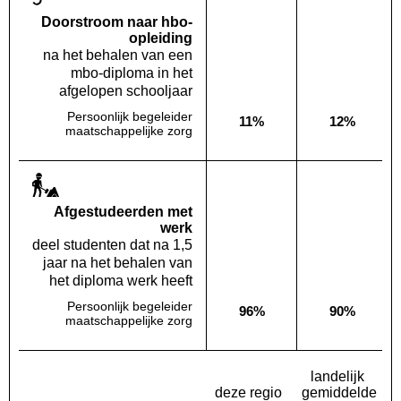
Doorstroom naar hbo-
opleiding
na het behalen van een
mbo-diploma in het
afgelopen schooljaar
Persoonlijk begeleider
11%
12%
Deze opleiding:
Landelijk
maatschappelijke zorg
Af­gestudeerden met
werk
deel studenten dat na 1,5
jaar na het behalen van
het diploma werk heeft
Persoonlijk begeleider
96%
90%
Deze opleiding:
Landelijk
maatschappelijke zorg
landelijk
deze regio
gemiddelde