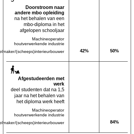
Doorstroom naar
andere mbo opleiding
na het behalen van een
mbo-diploma in het
afgelopen schooljaar
Machineoperator
Deze opleiding:
Geen waarde bekend
Landelijk
Geen waa
houtverwerkende industrie
42%
50%
lmaker/(scheeps)interieurbouwer
Deze opleiding:
Landelijk
Af­gestudeerden met
werk
deel studenten dat na 1,5
jaar na het behalen van
het diploma werk heeft
Machineoperator
Deze opleiding:
Geen waarde bekend
Landelijk
Geen waa
houtverwerkende industrie
84%
lmaker/(scheeps)interieurbouwer
Deze opleiding:
Geen waarde bekend
Landelijk