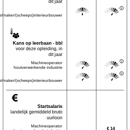
dit jaar
Score: 3 van 5
Score: 4 van 
Deze regio:
Landelijk
lmaker/(scheeps)interieurbouwer
Kans op leerbaan - bbl
voor deze opleiding, in
dit jaar
Score: 4 van 5
Score: 4 van 
Machineoperator
Deze regio:
Landelijk
houtverwerkende industrie
Score: 4 van 5
Score: 4 van 
Deze regio:
Landelijk
lmaker/(scheeps)interieurbouwer
Startsalaris
landelijk gemiddeld bruto
uurloon
Machineoperator
€ 14