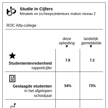
Studie in Cijfers
Meubels en (scheeps)interieurs maken niveau 2
ROC Alfa-college
deze
landelijk
opleiding
gemiddelde
7.8
7.2
Deze opleiding:
Landelijk
Studenten­tevredenheid
rapportcijfer
54%
73%
Geslaagde studenten
Deze opleiding:
Landelijk
in het afgelopen
schooljaar