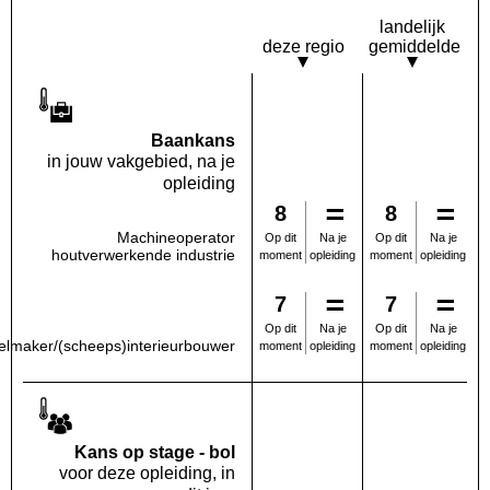
landelijk
deze regio
gemiddelde
Baankans
in jouw vakgebied, na je
opleiding
8
8
Machineoperator
Na je
Na je
Op dit
Op dit
houtverwerkende industrie
opleiding
opleiding
moment
moment
7
7
Na je
Na je
Op dit
Op dit
lmaker/(scheeps)interieurbouwer
opleiding
opleiding
moment
moment
Kans op stage - bol
voor deze opleiding, in