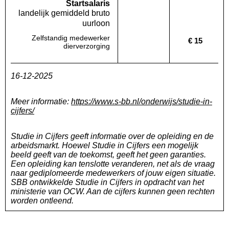
Startsalaris
landelijk gemiddeld bruto
uurloon
Zelfstandig medewerker
€ 15
Deze regio:
Geen waarde bekend
Landelijk
dierverzorging
16-12-2025
Meer informatie:
https://www.s-bb.nl/onderwijs/studie-in-
cijfers/
Studie in Cijfers geeft informatie over de opleiding en de
arbeidsmarkt. Hoewel Studie in Cijfers een mogelijk
beeld geeft van de toekomst, geeft het geen garanties.
Een opleiding kan tenslotte veranderen, net als de vraag
naar gediplomeerde medewerkers of jouw eigen situatie.
SBB ontwikkelde Studie in Cijfers in opdracht van het
ministerie van OCW. Aan de cijfers kunnen geen rechten
worden ontleend.