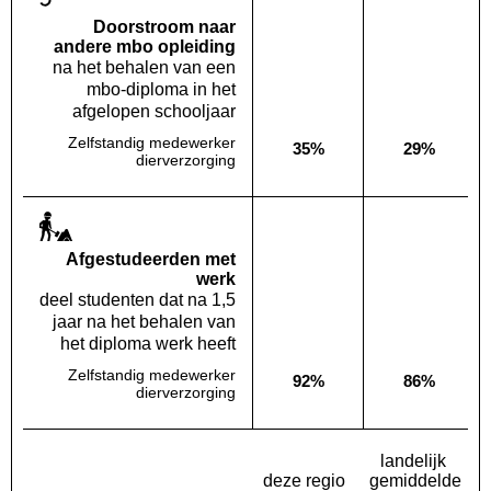
Doorstroom naar
andere mbo opleiding
na het behalen van een
mbo-diploma in het
afgelopen schooljaar
Zelfstandig medewerker
35%
29%
Deze opleiding:
Landelijk
dierverzorging
Af­gestudeerden met
werk
deel studenten dat na 1,5
jaar na het behalen van
het diploma werk heeft
Zelfstandig medewerker
92%
86%
Deze opleiding:
Landelijk
dierverzorging
landelijk
deze regio
gemiddelde