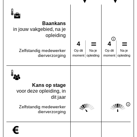
Baankans
in jouw vakgebied, na je
opleiding
4
4
Zelfstandig medewerker
Na je
Na je
Op dit
Op dit
dierverzorging
opleiding
opleiding
moment
moment
Kans op stage
voor deze opleiding, in
dit jaar
Score: 2 van 5
Score: 3 van 
Zelfstandig medewerker
Deze regio:
Landelijk
dierverzorging