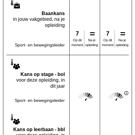
Baankans
in jouw vakgebied, na je
opleiding
7
7
Na je
Na je
Op dit
Op dit
Sport- en bewegingsleider
opleiding
opleiding
moment
moment
Kans op stage - bol
voor deze opleiding, in
dit jaar
Score: 4 van 5
Score: 4 van 
Deze regio:
Landelijk
Sport- en bewegingsleider
Kans op leerbaan - bbl