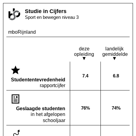
Studie in Cijfers
Sport en bewegen niveau 3
mboRijnland
deze
landelijk
opleiding
gemiddelde
7.4
6.8
Deze opleiding:
Landelijk
Studenten­tevredenheid
rapportcijfer
76%
74%
Geslaagde studenten
Deze opleiding:
Landelijk
in het afgelopen
schooljaar