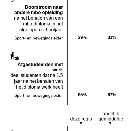
Doorstroom naar
andere mbo opleiding
na het behalen van een
mbo-diploma in het
afgelopen schooljaar
29%
31%
Sport- en bewegingsleider
Deze opleiding:
Landelijk
Af­gestudeerden met
werk
deel studenten dat na 1,5
jaar na het behalen van
het diploma werk heeft
95%
87%
Sport- en bewegingsleider
Deze opleiding:
Landelijk
landelijk
deze regio
gemiddelde