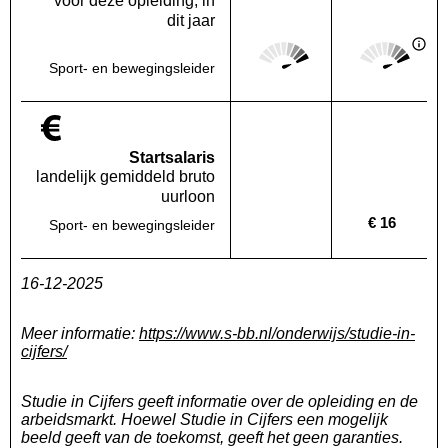
voor deze opleiding, in
dit jaar
Score: 5 van 5
Score: 5 van 
Deze regio:
Landelijk
Sport- en bewegingsleider
Startsalaris
landelijk gemiddeld bruto
uurloon
€ 16
Sport- en bewegingsleider
Deze regio:
Geen waarde bekend
Landelijk
16-12-2025
Meer informatie:
https://www.s-bb.nl/onderwijs/studie-in-
cijfers/
Studie in Cijfers geeft informatie over de opleiding en de
arbeidsmarkt. Hoewel Studie in Cijfers een mogelijk
beeld geeft van de toekomst, geeft het geen garanties.