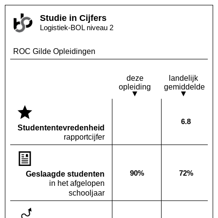
Studie in Cijfers
Logistiek-BOL niveau 2
ROC Gilde Opleidingen
deze
landelijk
opleiding
gemiddelde
6.8
Deze opleiding:
Landelijk
Geen waarde bekend
Studenten­tevredenheid
rapportcijfer
90%
72%
Geslaagde studenten
Deze opleiding:
Landelijk
in het afgelopen
schooljaar