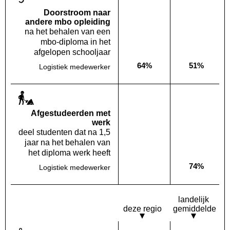
Doorstroom naar
andere mbo opleiding
na het behalen van een
mbo-diploma in het
afgelopen schooljaar
64%
51%
Logistiek medewerker
Deze opleiding:
Landelijk
Af­gestudeerden met
werk
deel studenten dat na 1,5
jaar na het behalen van
het diploma werk heeft
74%
Logistiek medewerker
Deze opleiding:
Geen waarde bekend
Landelijk
landelijk
deze regio
gemiddelde