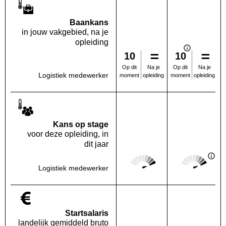
Baankans
in jouw vakgebied, na je
opleiding
10
10
Na je
Na je
Op dit
Op dit
Logistiek medewerker
opleiding
opleiding
moment
moment
Kans op stage
voor deze opleiding, in
dit jaar
Score: 5 van 5
Score: 5 van 
Deze regio:
Landelijk
Logistiek medewerker
Startsalaris
landelijk gemiddeld bruto