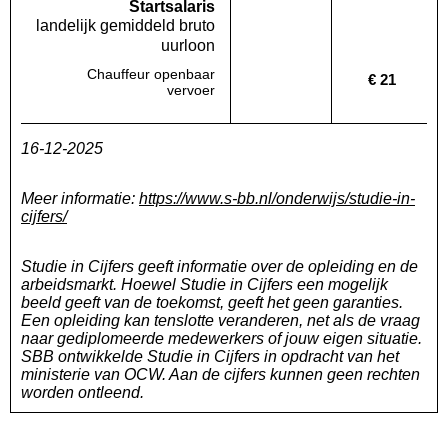
Startsalaris
landelijk gemiddeld bruto
uurloon
Chauffeur openbaar
€ 21
Deze regio:
Geen waarde bekend
Landelijk
vervoer
16-12-2025
Meer informatie:
https://www.s-bb.nl/onderwijs/studie-in-
cijfers/
Studie in Cijfers geeft informatie over de opleiding en de
arbeidsmarkt. Hoewel Studie in Cijfers een mogelijk
beeld geeft van de toekomst, geeft het geen garanties.
Een opleiding kan tenslotte veranderen, net als de vraag
naar gediplomeerde medewerkers of jouw eigen situatie.
SBB ontwikkelde Studie in Cijfers in opdracht van het
ministerie van OCW. Aan de cijfers kunnen geen rechten
worden ontleend.