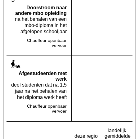
Doorstroom naar
andere mbo opleiding
na het behalen van een
mbo-diploma in het
afgelopen schooljaar
Chauffeur openbaar
Deze opleiding:
Geen waarde bekend
Landelijk
Geen waa
vervoer
Af­gestudeerden met
werk
deel studenten dat na 1,5
jaar na het behalen van
het diploma werk heeft
Chauffeur openbaar
Deze opleiding:
Geen waarde bekend
Landelijk
Geen waa
vervoer
landelijk
deze regio
gemiddelde