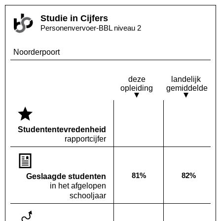
Studie in Cijfers
Personenvervoer-BBL niveau 2
Noorderpoort
deze
landelijk
opleiding
gemiddelde
Deze opleiding:
Landelijk
Geen waarde bekend
Geen waa
Studenten­tevredenheid
rapportcijfer
81%
82%
Geslaagde studenten
Deze opleiding:
Landelijk
in het afgelopen
schooljaar