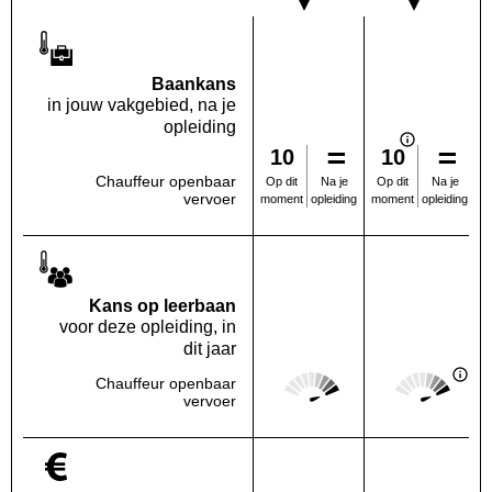
Baankans
in jouw vakgebied, na je
opleiding
10
10
Chauffeur openbaar
Na je
Na je
Op dit
Op dit
vervoer
opleiding
opleiding
moment
moment
Kans op leerbaan
voor deze opleiding, in
dit jaar
Score: 5 van 5
Score: 5 van 
Chauffeur openbaar
Deze regio:
Landelijk
vervoer