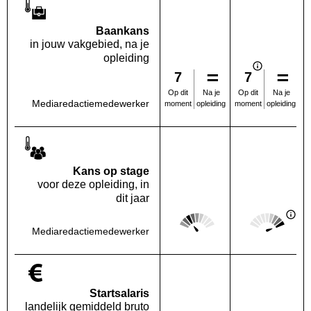
Baankans
in jouw vakgebied, na je
opleiding
7
7
Na je
Na je
Op dit
Op dit
Mediaredactiemedewerker
opleiding
opleiding
moment
moment
Kans op stage
voor deze opleiding, in
dit jaar
Score: 2 van 5
Score: 5 van 
Deze regio:
Landelijk
Mediaredactiemedewerker
Startsalaris
landelijk gemiddeld bruto