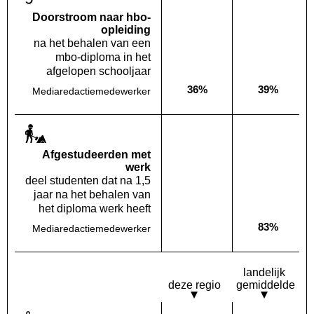
Doorstroom naar hbo-
opleiding
na het behalen van een
mbo-diploma in het
afgelopen schooljaar
36%
39%
Mediaredactiemedewerker
Deze opleiding:
Landelijk
Af­gestudeerden met
werk
deel studenten dat na 1,5
jaar na het behalen van
het diploma werk heeft
83%
Mediaredactiemedewerker
Deze opleiding:
Geen waarde bekend
Landelijk
landelijk
deze regio
gemiddelde