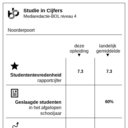
Studie in Cijfers
Mediaredactie-BOL niveau 4
Noorderpoort
deze
landelijk
opleiding
gemiddelde
7.3
7.3
Deze opleiding:
Landelijk
Studenten­tevredenheid
rapportcijfer
60%
Geslaagde studenten
Deze opleiding:
Geen waarde bekend
Landelijk
in het afgelopen
schooljaar