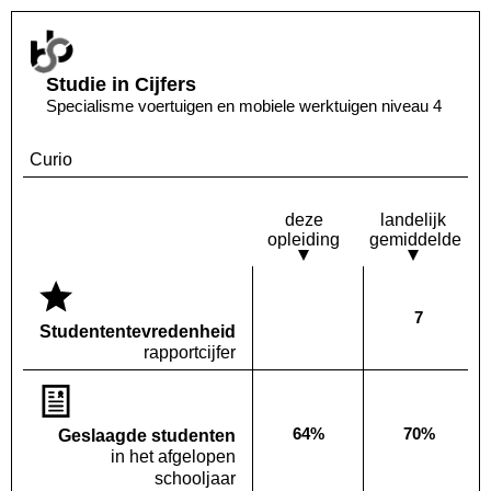
Studie in Cijfers
Specialisme voertuigen en mobiele werktuigen niveau 4
Curio
deze
landelijk
opleiding
gemiddelde
7
Deze opleiding:
Landelijk
Geen waarde bekend
Studenten­tevredenheid
rapportcijfer
64%
70%
Geslaagde studenten
Deze opleiding:
Landelijk
in het afgelopen
schooljaar