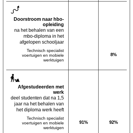
Doorstroom naar hbo-
opleiding
na het behalen van een
mbo-diploma in het
afgelopen schooljaar
Technisch specialist
8%
voertuigen en mobiele
Deze opleiding:
Geen waarde bekend
Landelijk
werktuigen
Af­gestudeerden met
werk
deel studenten dat na 1,5
jaar na het behalen van
het diploma werk heeft
Technisch specialist
91%
92%
voertuigen en mobiele
Deze opleiding:
Landelijk
werktuigen