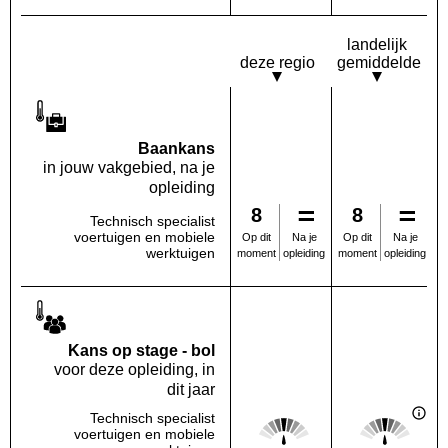
landelijk
deze regio
gemiddelde
Baankans
in jouw vakgebied, na je
opleiding
8
8
Technisch specialist
voertuigen en mobiele
Na je
Na je
Op dit
Op dit
werktuigen
opleiding
opleiding
moment
moment
Kans op stage - bol
voor deze opleiding, in
dit jaar
Technisch specialist
Score: 3 van 5
Score: 3 van 
voertuigen en mobiele
Deze regio:
Landelijk