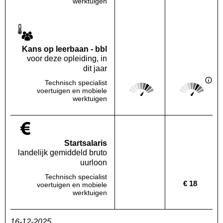
werktuigen
Kans op leerbaan - bbl
voor deze opleiding, in
dit jaar
Technisch specialist
Score: 4 van 5
Score: 4 van 
voertuigen en mobiele
Deze regio:
Landelijk
werktuigen
Startsalaris
landelijk gemiddeld bruto
uurloon
Technisch specialist
€ 18
voertuigen en mobiele
Deze regio:
Geen waarde bekend
Landelijk
werktuigen
16-12-2025