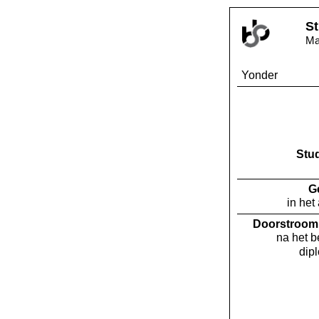
St
Ma
Yonder
Stu
G
in het
Doorstroom 
na het 
dip