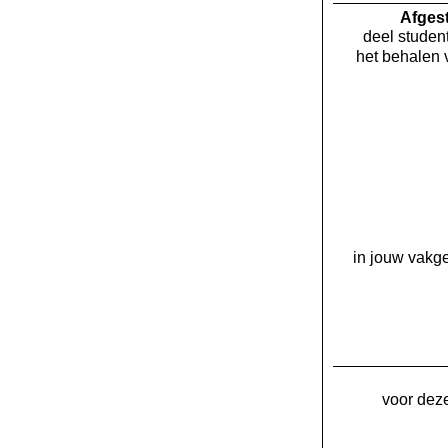
Af­ge
deel student
het behalen 
in jouw vakge
voor deze