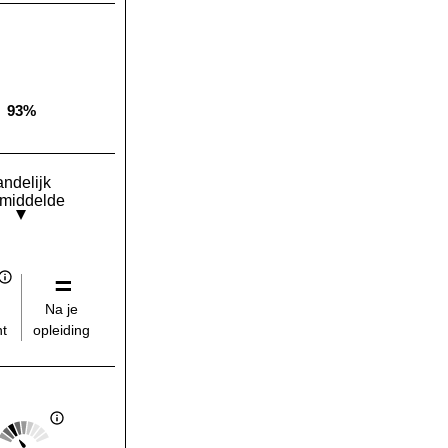
93%
Landelijk gemiddelde:
andelijk
middelde
Na je
opleiding
t
Score: 2 van 5
Landelijk gemiddelde: