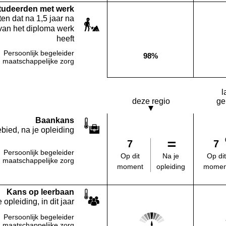
studeerden met werk
en dat na 1,5 jaar na
van het diploma werk
heeft
Persoonlijk begeleider
98%
Deze opleiding:
maatschappelijke zorg
l
deze regio
ge
Baankans
bied, na je opleiding
7
7
Persoonlijk begeleider
Na je
Op dit
Op dit
maatschappelijke zorg
opleiding
moment
momen
Kans op leerbaan
 opleiding, in dit jaar
Score: 3 van 5
Persoonlijk begeleider
Deze regio:
maatschappelijke zorg