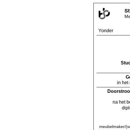
St
Me
Yonder
Stu
G
in het
Doorstroo
na het 
dip
meubelmaker/(sc