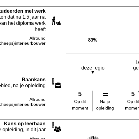
studeerden met werk
en dat na 1,5 jaar na
van het diploma werk
heeft
Allround
83%
Deze opleiding:
heeps)interieurbouwer
l
deze regio
ge
Baankans
bied, na je opleiding
5
5
Allround
Na je
Op dit
Op dit
heeps)interieurbouwer
opleiding
moment
momen
Kans op leerbaan
 opleiding, in dit jaar
Score: 3 van 5
Allround