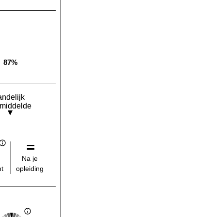
87%
Landelijk gemiddelde:
andelijk
middelde
Na je
opleiding
t
Score: 3 van 5