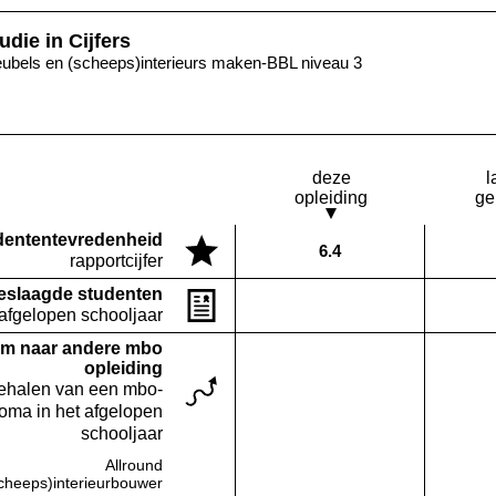
udie in Cijfers
ubels en (scheeps)interieurs maken-BBL niveau 3
deze
l
opleiding
ge
denten­tevredenheid
6.4
Deze opleiding:
rapportcijfer
eslaagde studenten
Deze opleiding:
Geen waarde bekend
 afgelopen schooljaar
m naar andere mbo
opleiding
behalen van een mbo-
loma in het afgelopen
schooljaar
Allround
Deze opleiding:
Geen waarde bekend
heeps)interieurbouwer