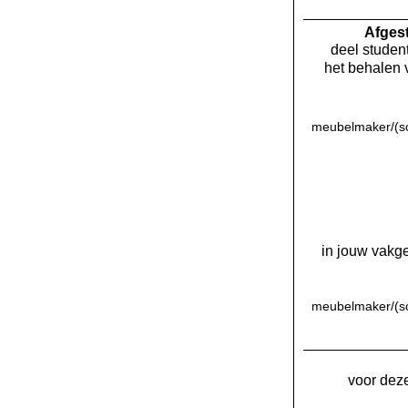
Af­ge
deel student
het behalen 
meubelmaker/(sc
in jouw vakge
meubelmaker/(sc
voor deze