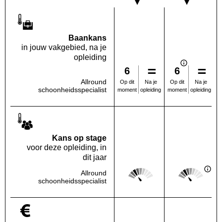
Baankans
in jouw vakgebied, na je
opleiding
6
6
Allround
Na je
Na je
Op dit
Op dit
schoonheidsspecialist
opleiding
opleiding
moment
moment
Kans op stage
voor deze opleiding, in
dit jaar
Score: 2 van 5
Score: 2 van 
Allround
Deze regio:
Landelijk
schoonheidsspecialist