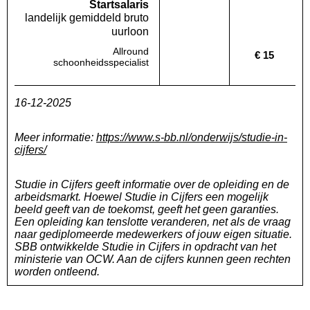
Startsalaris
landelijk gemiddeld bruto
uurloon
Allround
€ 15
Deze regio:
Geen waarde bekend
Landelijk
schoonheidsspecialist
16-12-2025
Meer informatie:
https://www.s-bb.nl/onderwijs/studie-in-
cijfers/
Studie in Cijfers geeft informatie over de opleiding en de
arbeidsmarkt. Hoewel Studie in Cijfers een mogelijk
beeld geeft van de toekomst, geeft het geen garanties.
Een opleiding kan tenslotte veranderen, net als de vraag
naar gediplomeerde medewerkers of jouw eigen situatie.
SBB ontwikkelde Studie in Cijfers in opdracht van het
ministerie van OCW. Aan de cijfers kunnen geen rechten
worden ontleend.