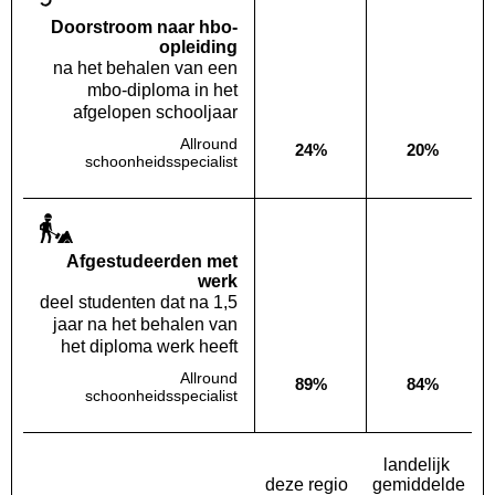
Doorstroom naar hbo-
opleiding
na het behalen van een
mbo-diploma in het
afgelopen schooljaar
Allround
24%
20%
Deze opleiding:
Landelijk
schoonheidsspecialist
Af­gestudeerden met
werk
deel studenten dat na 1,5
jaar na het behalen van
het diploma werk heeft
Allround
89%
84%
Deze opleiding:
Landelijk
schoonheidsspecialist
landelijk
deze regio
gemiddelde