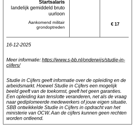
Startsalaris
landelijk gemiddeld bruto
uurloon
Aankomend militair
€ 17
Deze regio:
Geen waarde bekend
Landelijk
grondoptreden
16-12-2025
Meer informatie:
https://www.s-bb.nl/onderwijs/studie-in-
cijfers/
Studie in Cijfers geeft informatie over de opleiding en de
arbeidsmarkt. Hoewel Studie in Cijfers een mogelijk
beeld geeft van de toekomst, geeft het geen garanties.
Een opleiding kan tenslotte veranderen, net als de vraag
naar gediplomeerde medewerkers of jouw eigen situatie.
SBB ontwikkelde Studie in Cijfers in opdracht van het
ministerie van OCW. Aan de cijfers kunnen geen rechten
worden ontleend.