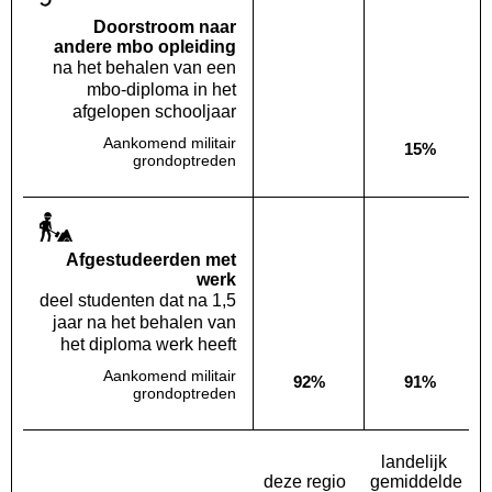
Doorstroom naar
andere mbo opleiding
na het behalen van een
mbo-diploma in het
afgelopen schooljaar
Aankomend militair
15%
Deze opleiding:
Geen waarde bekend
Landelijk
grondoptreden
Af­gestudeerden met
werk
deel studenten dat na 1,5
jaar na het behalen van
het diploma werk heeft
Aankomend militair
92%
91%
Deze opleiding:
Landelijk
grondoptreden
landelijk
deze regio
gemiddelde