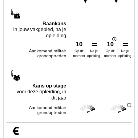
Baankans
in jouw vakgebied, na je
opleiding
10
10
Aankomend militair
Na je
Na je
Op dit
Op dit
grondoptreden
opleiding
opleiding
moment
moment
Kans op stage
voor deze opleiding, in
dit jaar
Score: 5 van 5
Score: 5 van 
Aankomend militair
Deze regio:
Landelijk
grondoptreden