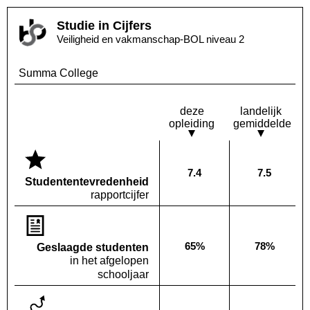
Studie in Cijfers
Veiligheid en vakmanschap-BOL niveau 2
Summa College
deze
landelijk
opleiding
gemiddelde
7.4
7.5
Deze opleiding:
Landelijk
Studenten­tevredenheid
rapportcijfer
65%
78%
Geslaagde studenten
Deze opleiding:
Landelijk
in het afgelopen
schooljaar