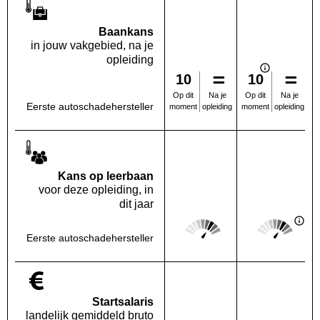
Baankans
in jouw vakgebied, na je
opleiding
10
10
Na je
Na je
Op dit
Op dit
Eerste autoschadehersteller
opleiding
opleiding
moment
moment
Kans op leerbaan
voor deze opleiding, in
dit jaar
Score: 4 van 5
Score: 4 van 
Deze regio:
Landelijk
Eerste autoschadehersteller
Startsalaris
landelijk gemiddeld bruto