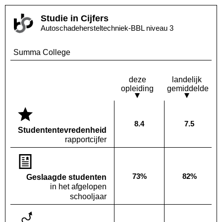
Studie in Cijfers
Autoschadehersteltechniek-BBL niveau 3
Summa College
deze
landelijk
opleiding
gemiddelde
8.4
7.5
Deze opleiding:
Landelijk
Studenten­tevredenheid
rapportcijfer
73%
82%
Geslaagde studenten
Deze opleiding:
Landelijk
in het afgelopen
schooljaar