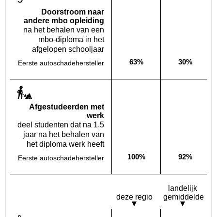
Doorstroom naar
andere mbo opleiding
na het behalen van een
mbo-diploma in het
afgelopen schooljaar
63%
30%
Eerste autoschadehersteller
Deze opleiding:
Landelijk
Af­gestudeerden met
werk
deel studenten dat na 1,5
jaar na het behalen van
het diploma werk heeft
100%
92%
Eerste autoschadehersteller
Deze opleiding:
Landelijk
landelijk
deze regio
gemiddelde