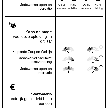
Medewerker sport en
Na je
Na je
Op dit
Op dit
recreatie
opleiding
opleiding
moment
moment
Kans op stage
voor deze opleiding, in
dit jaar
Score: 2 van 5
Score: 2 van 
Helpende Zorg en Welzijn
Deze regio:
Landelijk
Score: 5 van 5
Score: 5 van 
Medewerker facilitaire
Deze regio:
Landelijk
dienstverlening
Score: 3 van 5
Score: 4 van 
Medewerker sport en
Deze regio:
Landelijk
recreatie
Startsalaris
landelijk gemiddeld bruto
uurloon