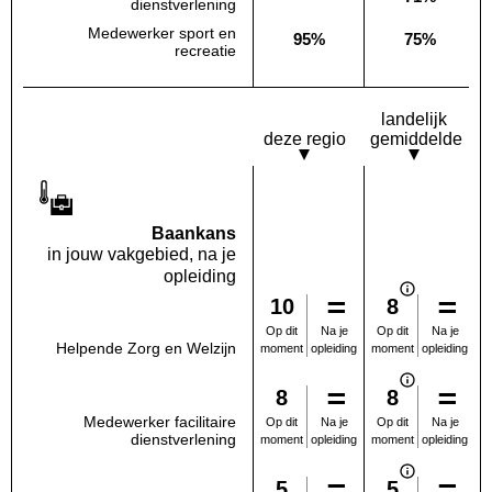
Deze opleiding:
Geen waarde bekend
Landelijk
dienstverlening
Medewerker sport en
95%
75%
Deze opleiding:
Landelijk
recreatie
landelijk
deze regio
gemiddelde
Baankans
in jouw vakgebied, na je
opleiding
10
8
Na je
Na je
Op dit
Op dit
Helpende Zorg en Welzijn
opleiding
opleiding
moment
moment
8
8
Medewerker facilitaire
Na je
Na je
Op dit
Op dit
dienstverlening
opleiding
opleiding
moment
moment
5
5