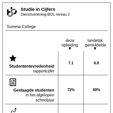
Studie in Cijfers
Dienstverlening-BOL niveau 2
Summa College
deze
landelijk
opleiding
gemiddelde
7.1
6.8
Deze opleiding:
Landelijk
Studenten­tevredenheid
rapportcijfer
72%
69%
Geslaagde studenten
Deze opleiding:
Landelijk
in het afgelopen
schooljaar