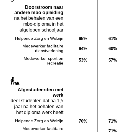
Doorstroom naar
andere mbo opleiding
na het behalen van een
mbo-diploma in het
afgelopen schooljaar
65%
61%
Helpende Zorg en Welzijn
Deze opleiding:
Landelijk
Medewerker facilitaire
64%
60%
Deze opleiding:
Landelijk
dienstverlening
Medewerker sport en
53%
57%
Deze opleiding:
Landelijk
recreatie
Af­gestudeerden met
werk
deel studenten dat na 1,5
jaar na het behalen van
het diploma werk heeft
70%
71%
Helpende Zorg en Welzijn
Deze opleiding:
Landelijk
Medewerker facilitaire
71%