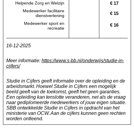
€ 17
Helpende Zorg en Welzijn
Deze regio:
Geen waarde bekend
Landelijk
Medewerker facilitaire
€ 15
Deze regio:
Geen waarde bekend
Landelijk
dienstverlening
Medewerker sport en
€ 16
Deze regio:
Geen waarde bekend
Landelijk
recreatie
16-12-2025
Meer informatie:
https://www.s-bb.nl/onderwijs/studie-in-
cijfers/
Studie in Cijfers geeft informatie over de opleiding en de
arbeidsmarkt. Hoewel Studie in Cijfers een mogelijk
beeld geeft van de toekomst, geeft het geen garanties.
Een opleiding kan tenslotte veranderen, net als de vraag
naar gediplomeerde medewerkers of jouw eigen situatie.
SBB ontwikkelde Studie in Cijfers in opdracht van het
ministerie van OCW. Aan de cijfers kunnen geen rechten
worden ontleend.