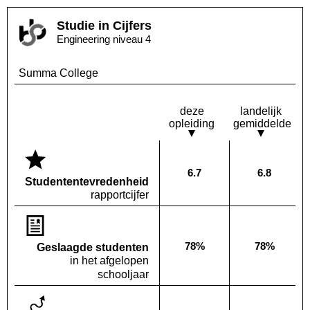
Studie in Cijfers
Engineering niveau 4
Summa College
deze
landelijk
opleiding
gemiddelde
6.7
6.8
Deze opleiding:
Landelijk
Studenten­tevredenheid
rapportcijfer
78%
78%
Geslaagde studenten
Deze opleiding:
Landelijk
in het afgelopen
schooljaar