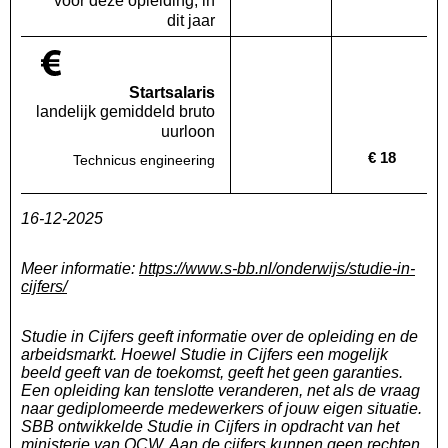
voor deze opleiding, in
dit jaar
Startsalaris
landelijk gemiddeld bruto
uurloon
€ 18
Technicus engineering
Deze regio:
Geen waarde bekend
Landelijk
16-12-2025
Meer informatie:
https://www.s-bb.nl/onderwijs/studie-in-
cijfers/
Studie in Cijfers geeft informatie over de opleiding en de
arbeidsmarkt. Hoewel Studie in Cijfers een mogelijk
beeld geeft van de toekomst, geeft het geen garanties.
Een opleiding kan tenslotte veranderen, net als de vraag
naar gediplomeerde medewerkers of jouw eigen situatie.
SBB ontwikkelde Studie in Cijfers in opdracht van het
ministerie van OCW. Aan de cijfers kunnen geen rechten