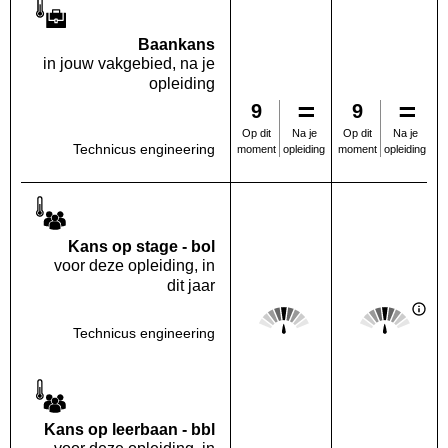
Baankans
in jouw vakgebied, na je
opleiding
9
9
Na je
Na je
Op dit
Op dit
Technicus engineering
opleiding
opleiding
moment
moment
Kans op stage - bol
voor deze opleiding, in
dit jaar
Score: 3 van 5
Score: 3 van 
Deze regio:
Landelijk
Technicus engineering
Kans op leerbaan - bbl