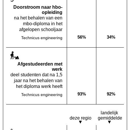
Doorstroom naar hbo-
opleiding
na het behalen van een
mbo-diploma in het
afgelopen schooljaar
56%
34%
Technicus engineering
Deze opleiding:
Landelijk
Af­gestudeerden met
werk
deel studenten dat na 1,5
jaar na het behalen van
het diploma werk heeft
93%
92%
Technicus engineering
Deze opleiding:
Landelijk
landelijk
deze regio
gemiddelde