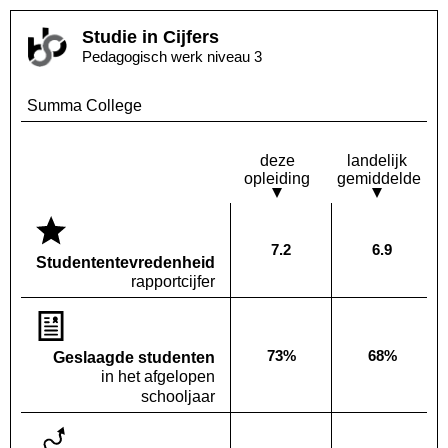
Studie in Cijfers
Pedagogisch werk niveau 3
Summa College
deze
landelijk
opleiding
gemiddelde
7.2
6.9
Deze opleiding:
Landelijk
Studenten­tevredenheid
rapportcijfer
73%
68%
Geslaagde studenten
Deze opleiding:
Landelijk
in het afgelopen
schooljaar