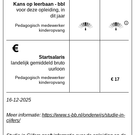
Kans op leerbaan - bbl
voor deze opleiding, in
dit jaar
Score: 3 van 5
Score: 3 van 
Pedagogisch medewerker
Deze regio:
Landelijk
kinderopvang
Startsalaris
landelijk gemiddeld bruto
uurloon
Pedagogisch medewerker
€ 17
Deze regio:
Geen waarde bekend
Landelijk
kinderopvang
16-12-2025
Meer informatie:
https://www.s-bb.nl/onderwijs/studie-in-
cijfers/