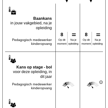
Baankans
in jouw vakgebied, na je
opleiding
8
8
Pedagogisch medewerker
Na je
Na je
Op dit
Op dit
kinderopvang
opleiding
opleiding
moment
moment
Kans op stage - bol
voor deze opleiding, in
dit jaar
Score: 2 van 5
Score: 2 van 
Pedagogisch medewerker
Deze regio:
Landelijk
kinderopvang