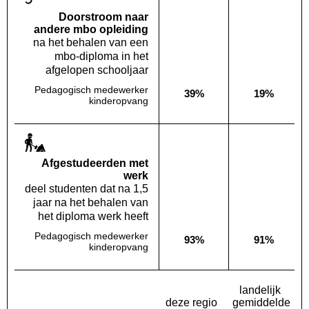
Doorstroom naar
andere mbo opleiding
na het behalen van een
mbo-diploma in het
afgelopen schooljaar
Pedagogisch medewerker
39%
19%
Deze opleiding:
Landelijk
kinderopvang
Af­gestudeerden met
werk
deel studenten dat na 1,5
jaar na het behalen van
het diploma werk heeft
Pedagogisch medewerker
93%
91%
Deze opleiding:
Landelijk
kinderopvang
landelijk
deze regio
gemiddelde