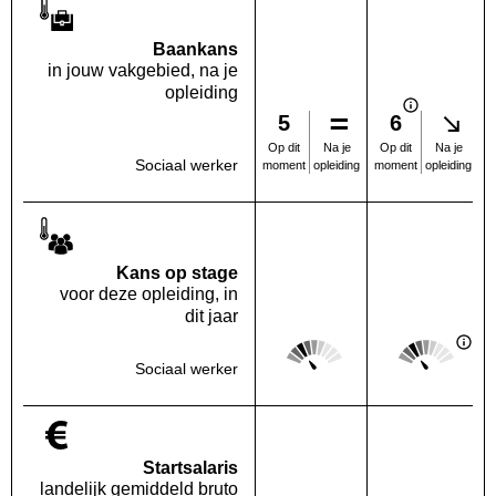
Baankans
in jouw vakgebied, na je
opleiding
5
6
Na je
Na je
Op dit
Op dit
Sociaal werker
opleiding
opleiding
moment
moment
Kans op stage
voor deze opleiding, in
dit jaar
Score: 2 van 5
Score: 2 van 
Deze regio:
Landelijk
Sociaal werker
Startsalaris
landelijk gemiddeld bruto