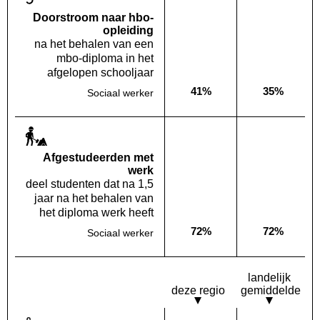
Doorstroom naar hbo-
opleiding
na het behalen van een
mbo-diploma in het
afgelopen schooljaar
41%
35%
Sociaal werker
Deze opleiding:
Landelijk
Af­gestudeerden met
werk
deel studenten dat na 1,5
jaar na het behalen van
het diploma werk heeft
72%
72%
Sociaal werker
Deze opleiding:
Landelijk
landelijk
deze regio
gemiddelde