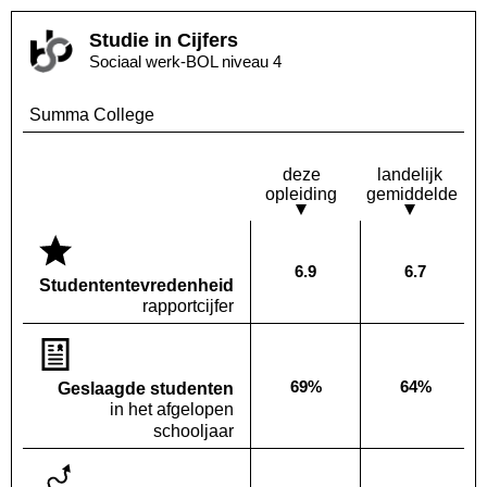
Studie in Cijfers
Sociaal werk-BOL niveau 4
Summa College
deze
landelijk
opleiding
gemiddelde
6.9
6.7
Deze opleiding:
Landelijk
Studenten­tevredenheid
rapportcijfer
69%
64%
Geslaagde studenten
Deze opleiding:
Landelijk
in het afgelopen
schooljaar