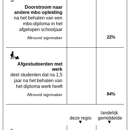
Doorstroom naar
andere mbo opleiding
na het behalen van een
mbo-diploma in het
afgelopen schooljaar
22%
Allround signmaker
Deze opleiding:
Geen waarde bekend
Landelijk
Af­gestudeerden met
werk
deel studenten dat na 1,5
jaar na het behalen van
het diploma werk heeft
84%
Allround signmaker
Deze opleiding:
Geen waarde bekend
Landelijk
landelijk
deze regio
gemiddelde