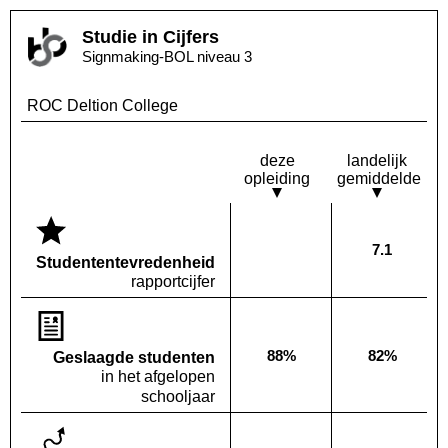
Studie in Cijfers
Signmaking-BOL niveau 3
ROC Deltion College
deze
landelijk
opleiding
gemiddelde
7.1
Deze opleiding:
Landelijk
Geen waarde bekend
Studenten­tevredenheid
rapportcijfer
88%
82%
Geslaagde studenten
Deze opleiding:
Landelijk
in het afgelopen
schooljaar