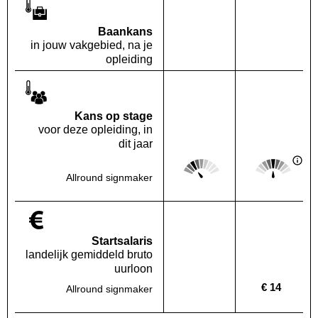
Baankans
in jouw vakgebied, na je
opleiding
Kans op stage
voor deze opleiding, in
dit jaar
Score: 2 van 5
Score: 3 van 
Deze regio:
Landelijk
Allround signmaker
Startsalaris
landelijk gemiddeld bruto
uurloon
€ 14
Allround signmaker
Deze regio:
Geen waarde bekend
Landelijk