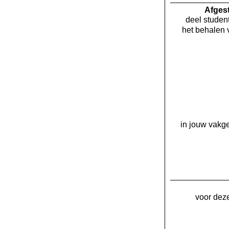
Af­ge
deel student
het behalen 
in jouw vakge
voor deze