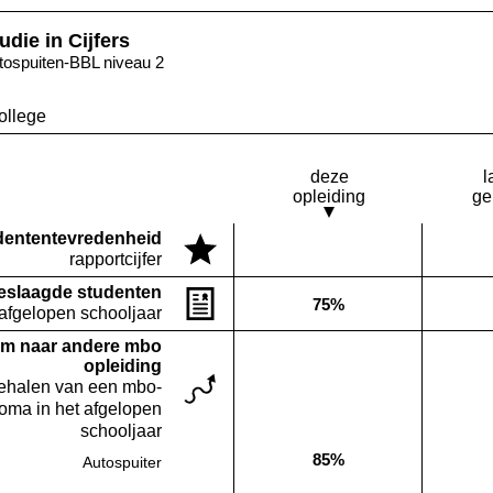
udie in Cijfers
tospuiten-BBL niveau 2
ollege
deze
l
opleiding
ge
denten­tevredenheid
Deze opleiding:
rapportcijfer
Geen waarde bekend
eslaagde studenten
75%
Deze opleiding:
 afgelopen schooljaar
m naar andere mbo
opleiding
behalen van een mbo-
loma in het afgelopen
schooljaar
85%
Autospuiter
Deze opleiding: