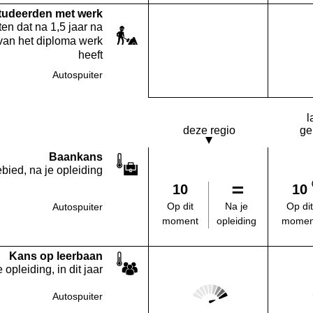
studeerden met werk
en dat na 1,5 jaar na
van het diploma werk
heeft
Autospuiter
Deze opleiding:
Geen waarde bekend
l
deze regio
ge
Baankans
bied, na je opleiding
10
10
Na je
Op dit
Op dit
Autospuiter
opleiding
moment
momen
Kans op leerbaan
 opleiding, in dit jaar
Score: 5 van 5
Autospuiter
Deze regio: