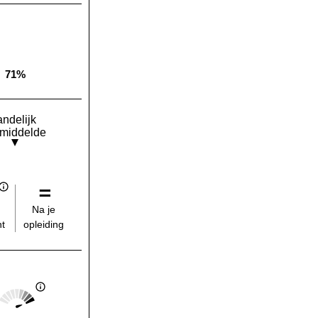
71%
Landelijk gemiddelde:
andelijk
middelde
Na je
opleiding
t
Score: 5 van 5
Landelijk gemiddelde: