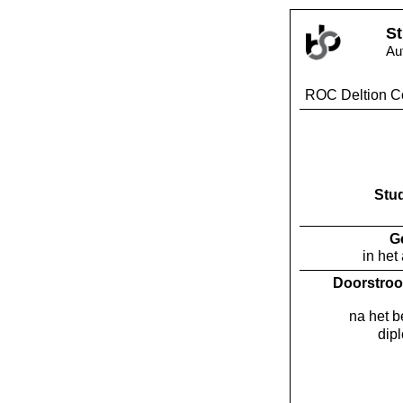
St
Au
ROC Deltion C
Stu
G
in het
Doorstroo
na het 
dip