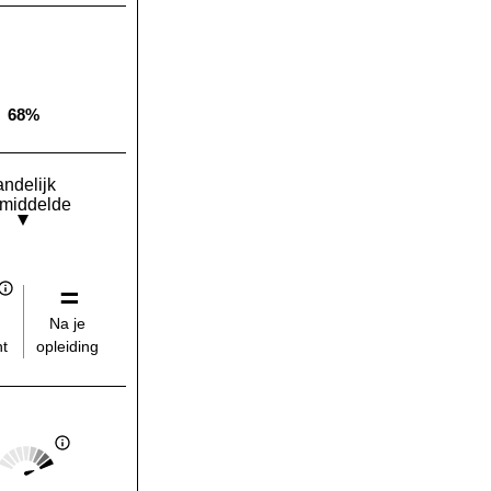
68%
Landelijk gemiddelde:
andelijk
middelde
Na je
opleiding
t
Score: 5 van 5
Landelijk gemiddelde: