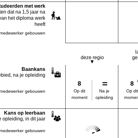
studeerden met werk
en dat na 1,5 jaar na
van het diploma werk
heeft
emedewerker gebouwen
Deze opleiding:
Geen waarde bekend
l
deze regio
ge
Baankans
bied, na je opleiding
8
8
Na je
Op dit
Op dit
emedewerker gebouwen
opleiding
moment
momen
Kans op leerbaan
 opleiding, in dit jaar
Score: 5 van 5
emedewerker gebouwen
Deze regio: