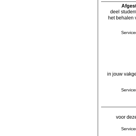
Af­ge
deel student
het behalen 
Servic
in jouw vakge
Servic
voor deze
Servic