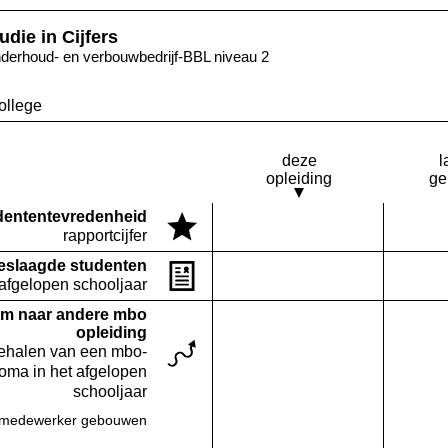
udie in Cijfers
derhoud- en verbouwbedrijf-BBL niveau 2
ollege
deze
l
opleiding
ge
denten­tevredenheid
Deze opleiding:
rapportcijfer
Geen waarde bekend
eslaagde studenten
Deze opleiding:
Geen waarde bekend
 afgelopen schooljaar
m naar andere mbo
opleiding
behalen van een mbo-
loma in het afgelopen
schooljaar
emedewerker gebouwen
Deze opleiding:
Geen waarde bekend