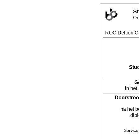
St
On
ROC Deltion C
Stu
G
in het
Doorstroo
na het 
dip
Servic