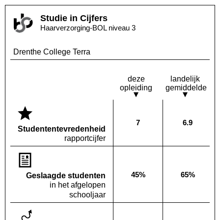
Studie in Cijfers
Haarverzorging-BOL niveau 3
Drenthe College Terra
deze
landelijk
opleiding
gemiddelde
7
6.9
Deze opleiding:
Landelijk
Studenten­tevredenheid
rapportcijfer
45%
65%
Geslaagde studenten
Deze opleiding:
Landelijk
in het afgelopen
schooljaar