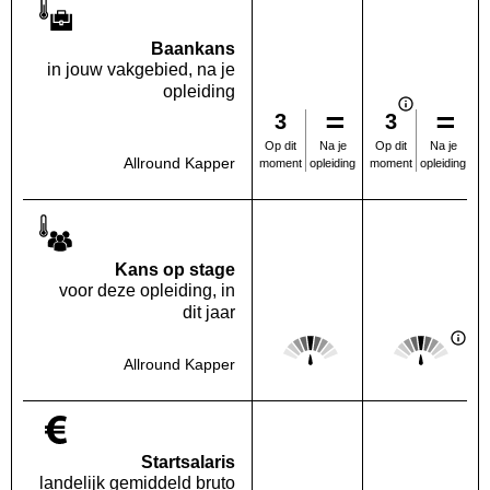
Baankans
in jouw vakgebied, na je
opleiding
3
3
Na je
Na je
Op dit
Op dit
Allround Kapper
opleiding
opleiding
moment
moment
Kans op stage
voor deze opleiding, in
dit jaar
Score: 3 van 5
Score: 3 van 
Deze regio:
Landelijk
Allround Kapper
Startsalaris
landelijk gemiddeld bruto