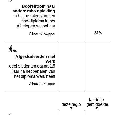
Doorstroom naar
andere mbo opleiding
na het behalen van een
mbo-diploma in het
afgelopen schooljaar
31%
Allround Kapper
Deze opleiding:
Geen waarde bekend
Landelijk
Af­gestudeerden met
werk
deel studenten dat na 1,5
jaar na het behalen van
het diploma werk heeft
Allround Kapper
Deze opleiding:
Geen waarde bekend
Landelijk
Geen waa
landelijk
deze regio
gemiddelde