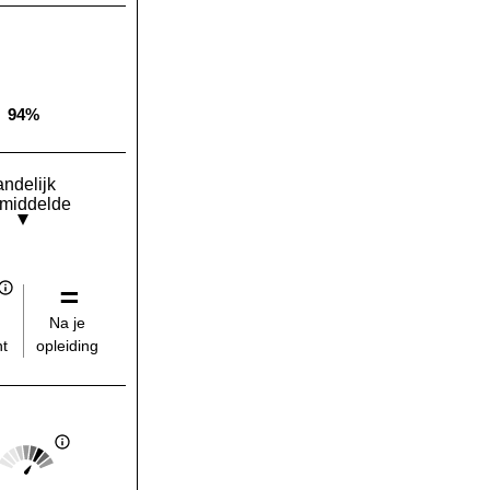
94%
Landelijk gemiddelde:
andelijk
middelde
Na je
opleiding
t
Score: 4 van 5
Landelijk gemiddelde: