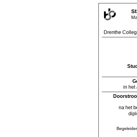
St
Ma
Drenthe Colleg
Stu
G
in het
Doorstroo
na het 
dip
Begeleider