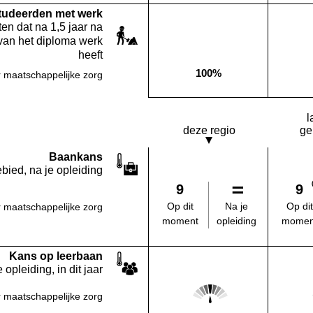
studeerden met werk
en dat na 1,5 jaar na
van het diploma werk
heeft
100%
 maatschappelijke zorg
Deze opleiding:
l
deze regio
ge
Baankans
bied, na je opleiding
9
9
Na je
Op dit
Op dit
 maatschappelijke zorg
opleiding
moment
momen
Kans op leerbaan
 opleiding, in dit jaar
Score: 3 van 5
 maatschappelijke zorg
Deze regio: