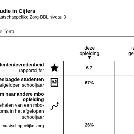
udie in Cijfers
atschappelijke Zorg-BBL niveau 3
e Terra
deze
l
opleiding
ge
denten­tevredenheid
6.7
Deze opleiding:
rapportcijfer
eslaagde studenten
67%
Deze opleiding:
 afgelopen schooljaar
m naar andere mbo
opleiding
behalen van een mbo-
loma in het afgelopen
schooljaar
26%
 maatschappelijke zorg
Deze opleiding: