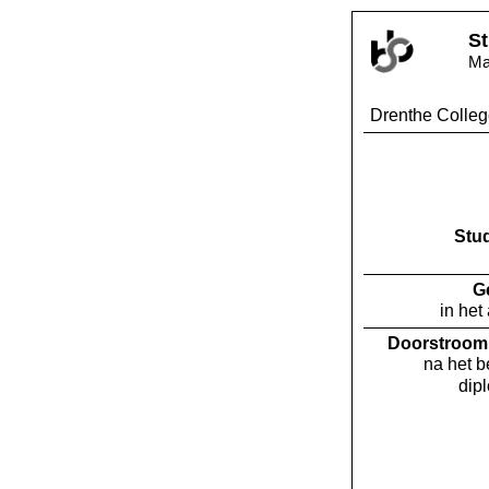
St
Ma
Drenthe Colleg
Stu
G
in het
Doorstroom 
na het 
dip