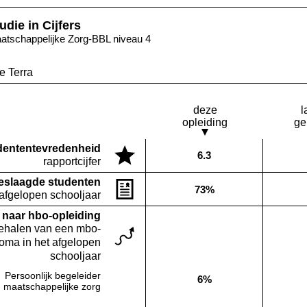
udie in Cijfers
atschappelijke Zorg-BBL niveau 4
e Terra
deze
l
opleiding
ge
denten­tevredenheid
6.3
Deze opleiding:
rapportcijfer
eslaagde studenten
73%
Deze opleiding:
 afgelopen schooljaar
naar hbo-opleiding
behalen van een mbo-
loma in het afgelopen
schooljaar
Persoonlijk begeleider
6%
Deze opleiding:
maatschappelijke zorg