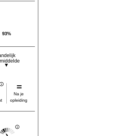
93%
Landelijk gemiddelde:
andelijk
middelde
Na je
opleiding
t
Score: 2 van 5
Landelijk gemiddelde: