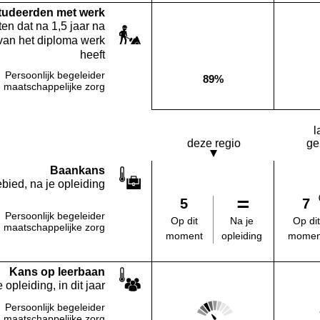
studeerden met werk
en dat na 1,5 jaar na
van het diploma werk
heeft
Persoonlijk begeleider
89%
Deze opleiding:
maatschappelijke zorg
l
deze regio
ge
Baankans
bied, na je opleiding
5
7
Persoonlijk begeleider
Na je
Op dit
Op dit
maatschappelijke zorg
opleiding
moment
momen
Kans op leerbaan
 opleiding, in dit jaar
Score: 2 van 5
Persoonlijk begeleider
Deze regio:
maatschappelijke zorg