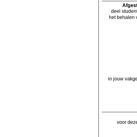
Af­ge
deel student
het behalen 
in jouw vakge
voor deze