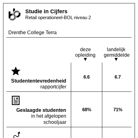
Studie in Cijfers
Retail operationeel-BOL niveau 2
Drenthe College Terra
deze
landelijk
opleiding
gemiddelde
6.6
6.7
Deze opleiding:
Landelijk
Studenten­tevredenheid
rapportcijfer
68%
71%
Geslaagde studenten
Deze opleiding:
Landelijk
in het afgelopen
schooljaar