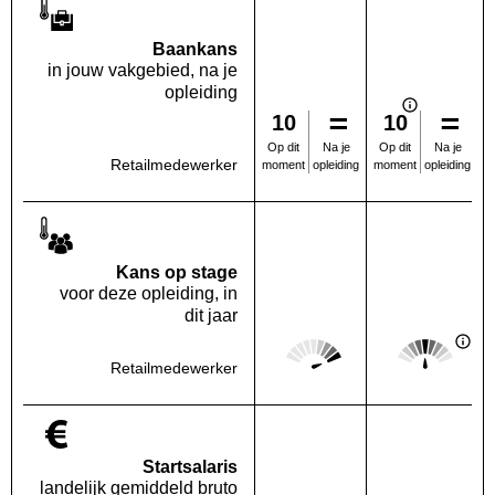
Baankans
in jouw vakgebied, na je
opleiding
10
10
Na je
Na je
Op dit
Op dit
Retailmedewerker
opleiding
opleiding
moment
moment
Kans op stage
voor deze opleiding, in
dit jaar
Score: 5 van 5
Score: 3 van 
Deze regio:
Landelijk
Retailmedewerker
Startsalaris
landelijk gemiddeld bruto