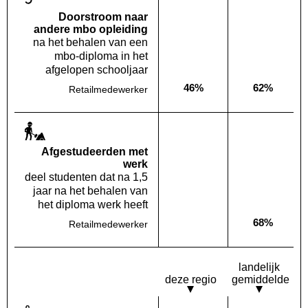
Doorstroom naar
andere mbo opleiding
na het behalen van een
mbo-diploma in het
afgelopen schooljaar
46%
62%
Retailmedewerker
Deze opleiding:
Landelijk
Af­gestudeerden met
werk
deel studenten dat na 1,5
jaar na het behalen van
het diploma werk heeft
68%
Retailmedewerker
Deze opleiding:
Geen waarde bekend
Landelijk
landelijk
deze regio
gemiddelde