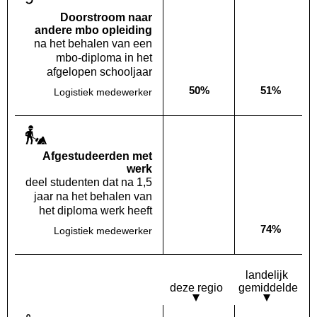
Doorstroom naar
andere mbo opleiding
na het behalen van een
mbo-diploma in het
afgelopen schooljaar
50%
51%
Logistiek medewerker
Deze opleiding:
Landelijk
Af­gestudeerden met
werk
deel studenten dat na 1,5
jaar na het behalen van
het diploma werk heeft
74%
Logistiek medewerker
Deze opleiding:
Geen waarde bekend
Landelijk
landelijk
deze regio
gemiddelde