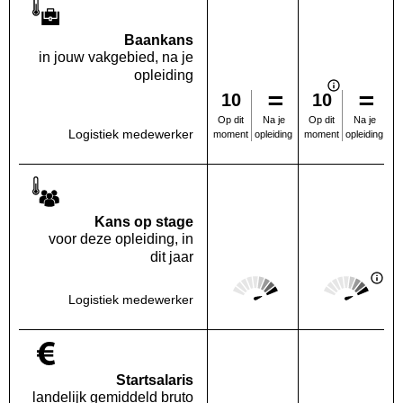
Baankans
in jouw vakgebied, na je
opleiding
10
10
Na je
Na je
Op dit
Op dit
Logistiek medewerker
opleiding
opleiding
moment
moment
Kans op stage
voor deze opleiding, in
dit jaar
Score: 5 van 5
Score: 5 van 
Deze regio:
Landelijk
Logistiek medewerker
Startsalaris
landelijk gemiddeld bruto