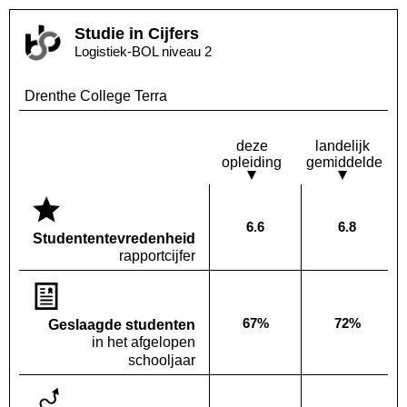
Studie in Cijfers
Logistiek-BOL niveau 2
Drenthe College Terra
deze
landelijk
opleiding
gemiddelde
6.6
6.8
Deze opleiding:
Landelijk
Studenten­tevredenheid
rapportcijfer
67%
72%
Geslaagde studenten
Deze opleiding:
Landelijk
in het afgelopen
schooljaar