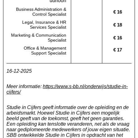
uurloon
Business Administration &
€ 16
Deze regio:
Geen waarde bekend
Landelijk
Control Specialist
Legal, Insurance & HR
€ 18
Deze regio:
Geen waarde bekend
Landelijk
Services Specialist
Marketing & Communication
€ 16
Deze regio:
Geen waarde bekend
Landelijk
Specialist
Office & Management
€ 17
Deze regio:
Geen waarde bekend
Landelijk
Support Specialist
16-12-2025
Meer informatie:
https://www.s-bb.nl/onderwijs/studie-in-
cijfers/
Studie in Cijfers geeft informatie over de opleiding en de
arbeidsmarkt. Hoewel Studie in Cijfers een mogelijk
beeld geeft van de toekomst, geeft het geen garanties.
Een opleiding kan tenslotte veranderen, net als de vraag
naar gediplomeerde medewerkers of jouw eigen situatie.
SBB ontwikkelde Studie in Cijfers in opdracht van het