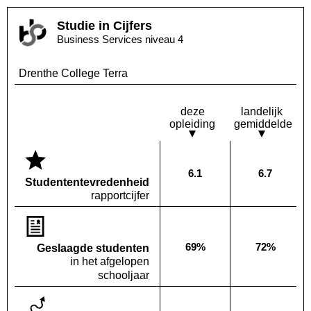
Studie in Cijfers
Business Services niveau 4
Drenthe College Terra
deze
landelijk
opleiding
gemiddelde
6.1
6.7
Deze opleiding:
Landelijk
Studenten­tevredenheid
rapportcijfer
69%
72%
Geslaagde studenten
Deze opleiding:
Landelijk
in het afgelopen
schooljaar