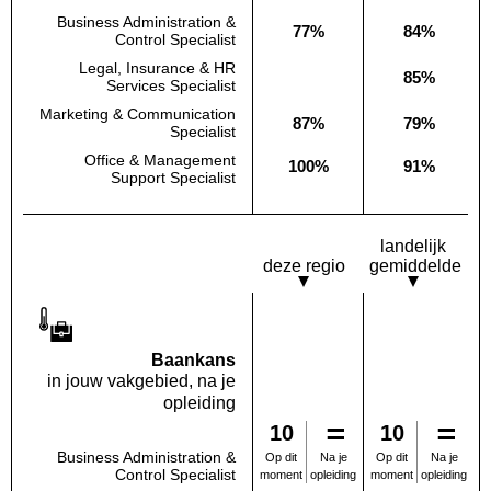
Business Administration &
77%
84%
Deze opleiding:
Landelijk
Control Specialist
Legal, Insurance & HR
85%
Deze opleiding:
Geen waarde bekend
Landelijk
Services Specialist
Marketing & Communication
87%
79%
Deze opleiding:
Landelijk
Specialist
Office & Management
100%
91%
Deze opleiding:
Landelijk
Support Specialist
landelijk
deze regio
gemiddelde
Baankans
in jouw vakgebied, na je
opleiding
10
10
Business Administration &
Na je
Na je
Op dit
Op dit
Control Specialist
opleiding
opleiding
moment
moment