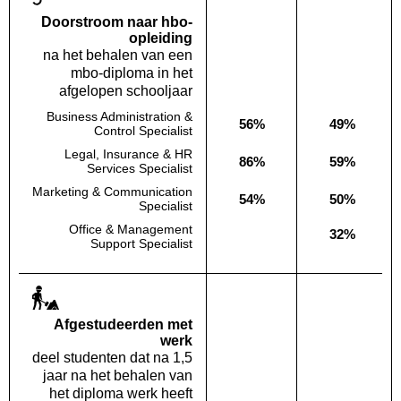
Doorstroom naar hbo-
opleiding
na het behalen van een
mbo-diploma in het
afgelopen schooljaar
Business Administration &
56%
49%
Deze opleiding:
Landelijk
Control Specialist
Legal, Insurance & HR
86%
59%
Deze opleiding:
Landelijk
Services Specialist
Marketing & Communication
54%
50%
Deze opleiding:
Landelijk
Specialist
Office & Management
32%
Deze opleiding:
Geen waarde bekend
Landelijk
Support Specialist
Af­gestudeerden met
werk
deel studenten dat na 1,5
jaar na het behalen van
het diploma werk heeft