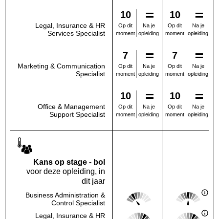
10
10
Legal, Insurance & HR
Na je
Na je
Op dit
Op dit
Services Specialist
opleiding
opleiding
moment
moment
7
7
Marketing & Communication
Na je
Na je
Op dit
Op dit
Specialist
opleiding
opleiding
moment
moment
10
10
Office & Management
Na je
Na je
Op dit
Op dit
Support Specialist
opleiding
opleiding
moment
moment
Kans op stage - bol
voor deze opleiding, in
dit jaar
Score: 2 van 5
Score: 3 van 
Business Administration &
Deze regio:
Landelijk
Control Specialist
Score: 4 van 5
Score: 4 van 
Legal, Insurance & HR