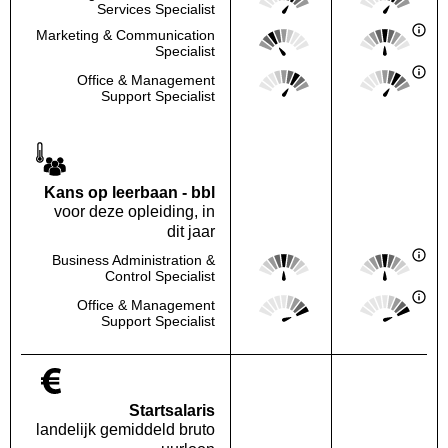
Deze regio:
Landelijk
Services Specialist
Score: 2 van 5
Score: 3 van 
Marketing & Communication
Deze regio:
Landelijk
Specialist
Score: 4 van 5
Score: 4 van 
Office & Management
Deze regio:
Landelijk
Support Specialist
Kans op leerbaan - bbl
voor deze opleiding, in
dit jaar
Score: 3 van 5
Score: 3 van 
Business Administration &
Deze regio:
Landelijk
Control Specialist
Score: 5 van 5
Score: 5 van 
Office & Management
Deze regio:
Landelijk
Support Specialist
Startsalaris
landelijk gemiddeld bruto