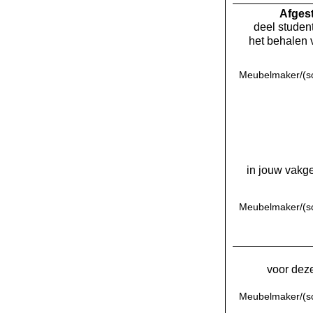
Af­ge
deel student
het behalen 
Meubelmaker/(sc
in jouw vakge
Meubelmaker/(sc
voor deze
Meubelmaker/(sc