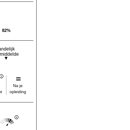
82%
Landelijk gemiddelde:
andelijk
middelde
Na je
opleiding
t
Score: 4 van 5
Landelijk gemiddelde: