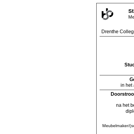
St
Me
Drenthe Colleg
Stu
G
in het
Doorstroo
na het 
dip
Meubelmaker/(sc