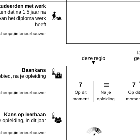
studeerden met werk
en dat na 1,5 jaar na
van het diploma werk
heeft
heeps)interieurbouwer
Deze opleiding:
Geen waarde bekend
l
deze regio
ge
Baankans
bied, na je opleiding
7
7
Na je
Op dit
Op dit
heeps)interieurbouwer
opleiding
moment
momen
Kans op leerbaan
 opleiding, in dit jaar
Score: 4 van 5
heeps)interieurbouwer
Deze regio: