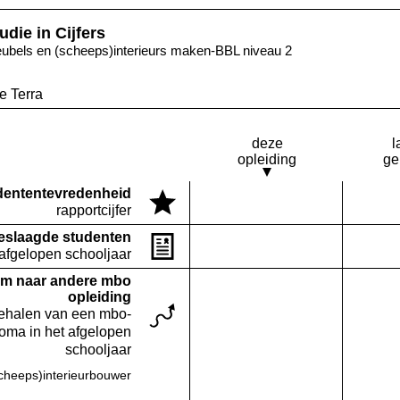
udie in Cijfers
ubels en (scheeps)interieurs maken-BBL niveau 2
e Terra
deze
l
opleiding
ge
denten­tevredenheid
Deze opleiding:
rapportcijfer
Geen waarde bekend
eslaagde studenten
Deze opleiding:
Geen waarde bekend
 afgelopen schooljaar
m naar andere mbo
opleiding
behalen van een mbo-
loma in het afgelopen
schooljaar
heeps)interieurbouwer
Deze opleiding:
Geen waarde bekend