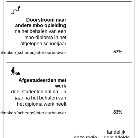
Doorstroom naar
andere mbo opleiding
na het behalen van een
mbo-diploma in het
afgelopen schooljaar
57%
lmaker/(scheeps)interieurbouwer
Deze opleiding:
Geen waarde bekend
Landelijk
Af­gestudeerden met
werk
deel studenten dat na 1,5
jaar na het behalen van
het diploma werk heeft
83%
lmaker/(scheeps)interieurbouwer
Deze opleiding:
Geen waarde bekend
Landelijk
landelijk
deze regio
gemiddelde