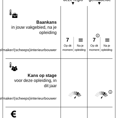
Baankans
in jouw vakgebied, na je
opleiding
7
7
Na je
Na je
Op dit
Op dit
lmaker/(scheeps)interieurbouwer
opleiding
opleiding
moment
moment
Kans op stage
voor deze opleiding, in
dit jaar
Score: 4 van 5
Score: 4 van 
Deze regio:
Landelijk
lmaker/(scheeps)interieurbouwer