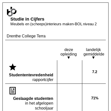
Studie in Cijfers
Meubels en (scheeps)interieurs maken-BOL niveau 2
Drenthe College Terra
deze
landelijk
opleiding
gemiddelde
7.2
Deze opleiding:
Landelijk
Geen waarde bekend
Studenten­tevredenheid
rapportcijfer
71%
Geslaagde studenten
Deze opleiding:
Geen waarde bekend
Landelijk
in het afgelopen
schooljaar