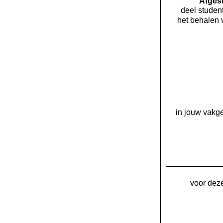
Af­ge
deel student
het behalen 
in jouw vakge
voor deze