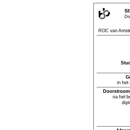
St
Do
ROC van Amst
Stu
G
in het
Doorstroom 
na het 
dip