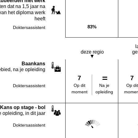
studeerden met werk
en dat na 1,5 jaar na
van het diploma werk
heeft
83%
Doktersassistent
Deze opleiding:
l
deze regio
ge
Baankans
bied, na je opleiding
7
7
Na je
Op dit
Op dit
Doktersassistent
opleiding
moment
momen
Kans op stage - bol
 opleiding, in dit jaar
Score: 2 van 5
Doktersassistent
Deze regio: