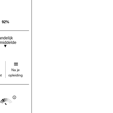
92%
Landelijk gemiddelde:
andelijk
middelde
Na je
opleiding
t
Score: 2 van 5
Landelijk gemiddelde: