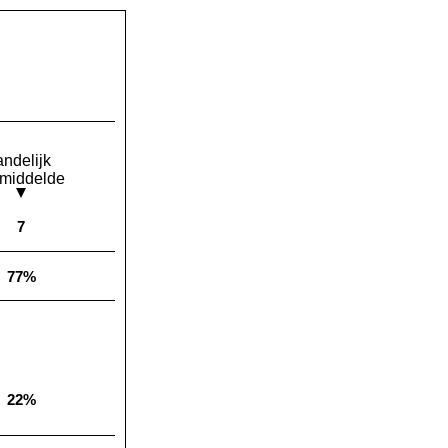
andelijk
middelde
7
Landelijk gemiddelde:
77%
Landelijk gemiddelde:
22%
Landelijk gemiddelde: