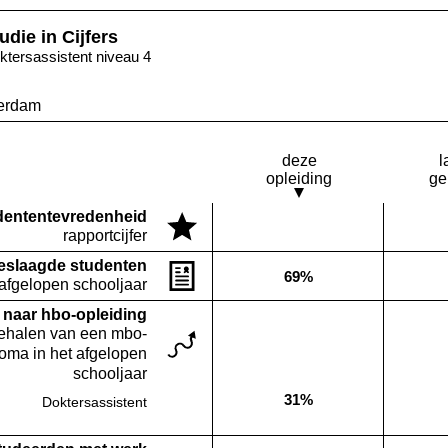
udie in Cijfers
ktersassistent niveau 4
erdam
deze
l
opleiding
ge
denten­tevredenheid
Deze opleiding:
rapportcijfer
Geen waarde bekend
eslaagde studenten
69%
Deze opleiding:
 afgelopen schooljaar
naar hbo-opleiding
behalen van een mbo-
loma in het afgelopen
schooljaar
31%
Doktersassistent
Deze opleiding: