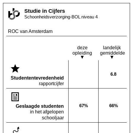
Studie in Cijfers
Schoonheidsverzorging-BOL niveau 4
ROC van Amsterdam
deze
landelijk
opleiding
gemiddelde
6.8
Deze opleiding:
Landelijk
Geen waarde bekend
Studenten­tevredenheid
rapportcijfer
67%
66%
Geslaagde studenten
Deze opleiding:
Landelijk
in het afgelopen
schooljaar