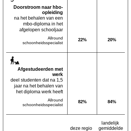
Doorstroom naar hbo-
opleiding
na het behalen van een
mbo-diploma in het
afgelopen schooljaar
Allround
22%
20%
Deze opleiding:
Landelijk
schoonheidsspecialist
Af­gestudeerden met
werk
deel studenten dat na 1,5
jaar na het behalen van
het diploma werk heeft
Allround
82%
84%
Deze opleiding:
Landelijk
schoonheidsspecialist
landelijk
deze regio
gemiddelde