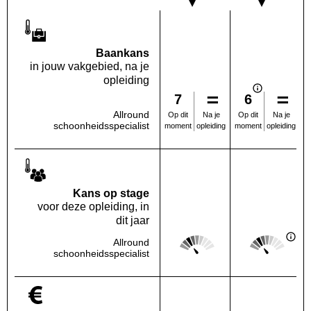
Baankans
in jouw vakgebied, na je
opleiding
7
6
Allround
Na je
Na je
Op dit
Op dit
schoonheidsspecialist
opleiding
opleiding
moment
moment
Kans op stage
voor deze opleiding, in
dit jaar
Score: 2 van 5
Score: 2 van 
Allround
Deze regio:
Landelijk
schoonheidsspecialist