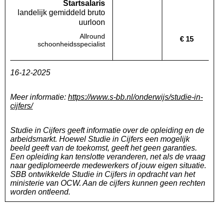
Startsalaris
landelijk gemiddeld bruto
uurloon
Allround
€ 15
Deze regio:
Geen waarde bekend
Landelijk
schoonheidsspecialist
16-12-2025
Meer informatie:
https://www.s-bb.nl/onderwijs/studie-in-
cijfers/
Studie in Cijfers geeft informatie over de opleiding en de
arbeidsmarkt. Hoewel Studie in Cijfers een mogelijk
beeld geeft van de toekomst, geeft het geen garanties.
Een opleiding kan tenslotte veranderen, net als de vraag
naar gediplomeerde medewerkers of jouw eigen situatie.
SBB ontwikkelde Studie in Cijfers in opdracht van het
ministerie van OCW. Aan de cijfers kunnen geen rechten
worden ontleend.