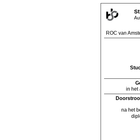
St
Au
ROC van Amst
Stu
G
in het
Doorstroo
na het 
dip