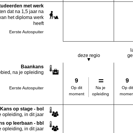
studeerden met werk
en dat na 1,5 jaar na
van het diploma werk
heeft
Eerste Autospuiter
Deze opleiding:
Geen waarde bekend
l
deze regio
ge
Baankans
bied, na je opleiding
9
9
Na je
Op dit
Op dit
Eerste Autospuiter
opleiding
moment
momen
Kans op stage - bol
 opleiding, in dit jaar
s op leerbaan - bbl
 opleiding, in dit jaar