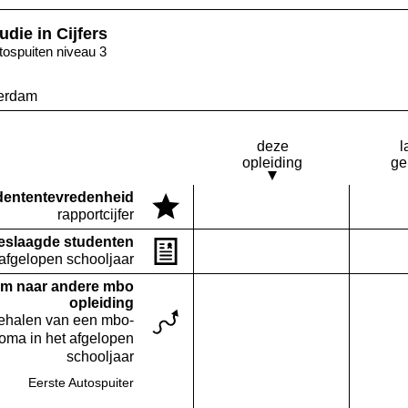
udie in Cijfers
tospuiten niveau 3
erdam
deze
l
opleiding
ge
denten­tevredenheid
Deze opleiding:
rapportcijfer
Geen waarde bekend
eslaagde studenten
Deze opleiding:
Geen waarde bekend
 afgelopen schooljaar
m naar andere mbo
opleiding
behalen van een mbo-
loma in het afgelopen
schooljaar
Eerste Autospuiter
Deze opleiding:
Geen waarde bekend