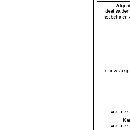
Af­ge
deel student
het behalen 
in jouw vakge
voor deze
Kan
voor deze