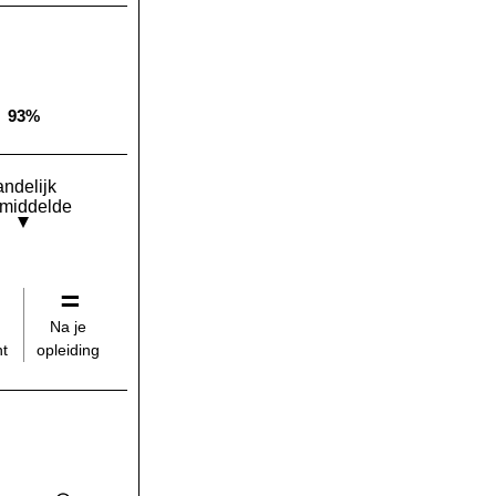
93%
Landelijk gemiddelde:
andelijk
middelde
Na je
opleiding
t