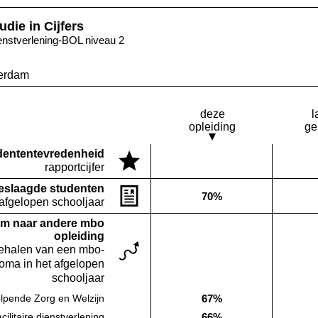
udie in Cijfers
enstverlening-BOL niveau 2
erdam
deze
l
opleiding
ge
denten­tevredenheid
Deze opleiding:
rapportcijfer
Geen waarde bekend
eslaagde studenten
70%
Deze opleiding:
 afgelopen schooljaar
m naar andere mbo
opleiding
behalen van een mbo-
loma in het afgelopen
schooljaar
67%
lpende Zorg en Welzijn
Deze opleiding:
66%
ilitaire dienstverlening