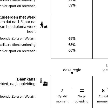
Deze opleiding:
59%
ker sport en recreatie
Deze opleiding:
studeerden met werk
en dat na 1,5 jaar na
van het diploma werk
heeft
68%
lpende Zorg en Welzijn
Deze opleiding:
63%
ilitaire dienstverlening
Deze opleiding:
60%
ker sport en recreatie
Deze opleiding:
l
deze regio
ge
Baankans
bied, na je opleiding
7
8
Na je
Op dit
Op dit
lpende Zorg en Welzijn
opleiding
moment
momen