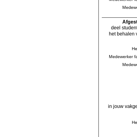
Medewer
Af­ge
deel student
het behalen 
He
Medewerker fac
Medewer
in jouw vakge
He