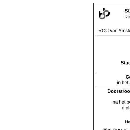
St
Di
ROC van Amst
Stu
G
in het
Doorstroo
na het 
dip
He
Medewerker fac