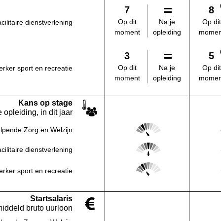
7
8
Na je
Op dit
Op dit
ilitaire dienstverlening
opleiding
moment
momen
3
5
Na je
Op dit
Op dit
ker sport en recreatie
opleiding
moment
momen
Kans op stage
 opleiding, in dit jaar
Score: 2 van 5
lpende Zorg en Welzijn
Deze regio:
Score: 3 van 5
ilitaire dienstverlening
Deze regio:
Score: 2 van 5
ker sport en recreatie
Deze regio:
Startsalaris
middeld bruto uurloon