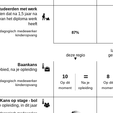
studeerden met werk
en dat na 1,5 jaar na
van het diploma werk
heeft
dagogisch medewerker
87%
Deze opleiding:
kinderopvang
l
deze regio
ge
Baankans
bied, na je opleiding
10
8
dagogisch medewerker
Na je
Op dit
Op dit
kinderopvang
opleiding
moment
momen
Kans op stage - bol
 opleiding, in dit jaar
Score: 2 van 5
dagogisch medewerker