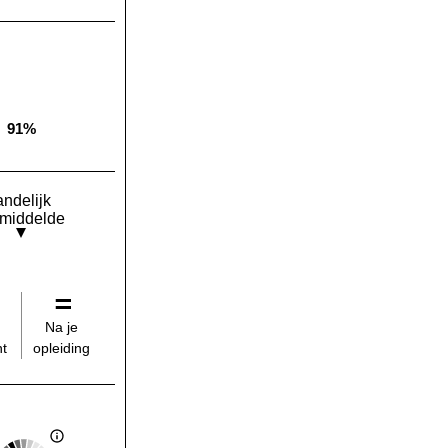
91%
Landelijk gemiddelde:
andelijk
middelde
Na je
opleiding
t
Score: 2 van 5