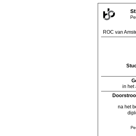
St
Pe
ROC van Amst
Stu
G
in het
Doorstroo
na het 
dip
Pe