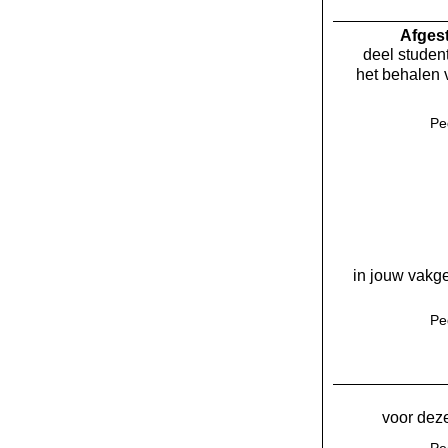
Af­ge
deel student
het behalen 
Pe
in jouw vakge
Pe
voor deze
Pe