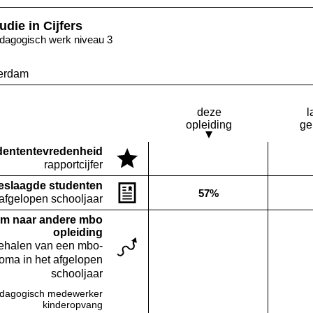
udie in Cijfers
dagogisch werk niveau 3
erdam
deze
l
opleiding
ge
denten­tevredenheid
Deze opleiding:
rapportcijfer
Geen waarde bekend
eslaagde studenten
57%
Deze opleiding:
 afgelopen schooljaar
m naar andere mbo
opleiding
behalen van een mbo-
loma in het afgelopen
schooljaar
dagogisch medewerker
Deze opleiding:
Geen waarde bekend
kinderopvang