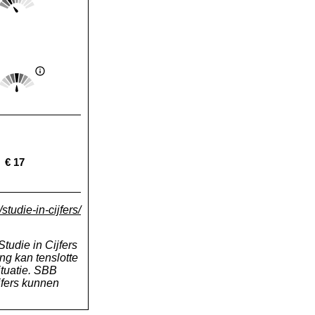
Landelijk gemiddelde:
Score: 3 van 5
Landelijk gemiddelde:
€ 17
Landelijk gemiddelde:
studie-in-cijfers/
tudie in Cijfers
ng kan tenslotte
tuatie. SBB
jfers kunnen