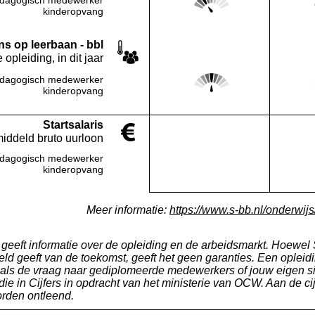
Deze regio:
kinderopvang
s op leerbaan - bbl
 opleiding, in dit jaar
Score: 3 van 5
dagogisch medewerker
Deze regio:
kinderopvang
Startsalaris
middeld bruto uurloon
dagogisch medewerker
Deze regio:
Geen waarde bekend
kinderopvang
Meer informatie:
https://www.s-bb.nl/onderwijs/
s geeft informatie over de opleiding en de arbeidsmarkt. Hoewel S
ld geeft van de toekomst, geeft het geen garanties. Een opleidi
 als de vraag naar gediplomeerde medewerkers of jouw eigen si
ie in Cijfers in opdracht van het ministerie van OCW. Aan de ci
rden ontleend.