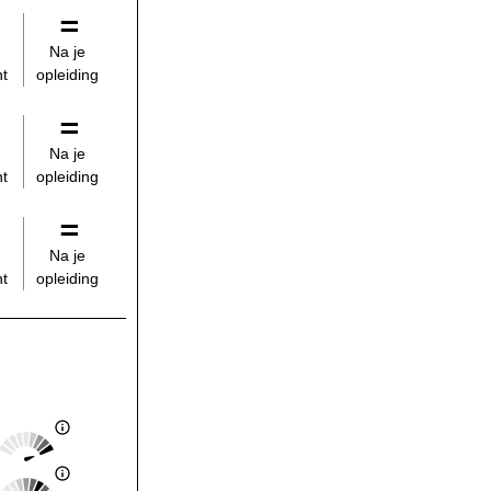
Na je
opleiding
t
Na je
opleiding
t
Na je
opleiding
t
Score: 5 van 5
Landelijk gemiddelde:
Score: 4 van 5