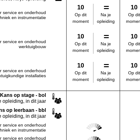
10
10
r service en onderhoud
Na je
Op dit
Op dit
chniek en instrumentatie
opleiding
moment
momen
10
10
r service en onderhoud
Na je
Op dit
Op dit
werktuigbouw
opleiding
moment
momen
10
10
r service en onderhoud
Na je
Op dit
Op dit
tuigkundige installaties
opleiding
moment
momen
Kans op stage - bol
 opleiding, in dit jaar
s op leerbaan - bbl
 opleiding, in dit jaar
Score: 5 van 5
r service en onderhoud
Deze regio:
chniek en instrumentatie
Score: 4 van 5
r service en onderhoud