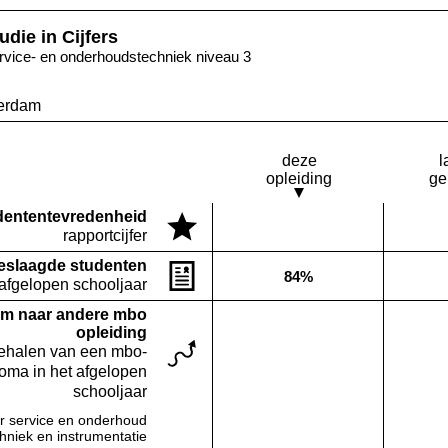
udie in Cijfers
rvice- en onderhoudstechniek niveau 3
erdam
deze
l
opleiding
ge
denten­tevredenheid
Deze opleiding:
rapportcijfer
Geen waarde bekend
eslaagde studenten
84%
Deze opleiding:
 afgelopen schooljaar
m naar andere mbo
opleiding
behalen van een mbo-
loma in het afgelopen
schooljaar
r service en onderhoud
Deze opleiding:
Geen waarde bekend
chniek en instrumentatie