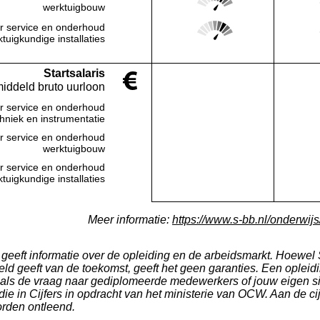
Deze regio:
werktuigbouw
Score: 4 van 5
r service en onderhoud
Deze regio:
tuigkundige installaties
Startsalaris
middeld bruto uurloon
r service en onderhoud
Deze regio:
Geen waarde bekend
chniek en instrumentatie
r service en onderhoud
Deze regio:
Geen waarde bekend
werktuigbouw
r service en onderhoud
Deze regio:
Geen waarde bekend
tuigkundige installaties
Meer informatie:
https://www.s-bb.nl/onderwijs/
s geeft informatie over de opleiding en de arbeidsmarkt. Hoewel S
ld geeft van de toekomst, geeft het geen garanties. Een opleidi
 als de vraag naar gediplomeerde medewerkers of jouw eigen si
ie in Cijfers in opdracht van het ministerie van OCW. Aan de ci
rden ontleend.