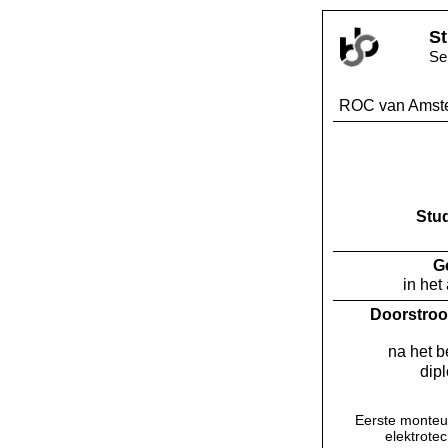
St
Se
ROC van Amst
Stu
G
in het
Doorstroo
na het 
dip
Eerste monteu
elektrote