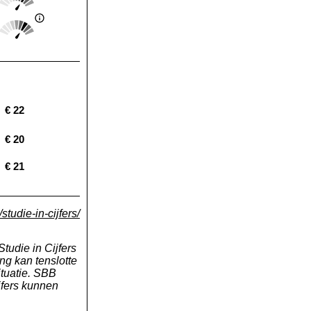
Landelijk gemiddelde:
Score: 4 van 5
Landelijk gemiddelde:
€ 22
Landelijk gemiddelde:
€ 20
Landelijk gemiddelde:
€ 21
Landelijk gemiddelde:
studie-in-cijfers/
tudie in Cijfers
ng kan tenslotte
tuatie. SBB
jfers kunnen