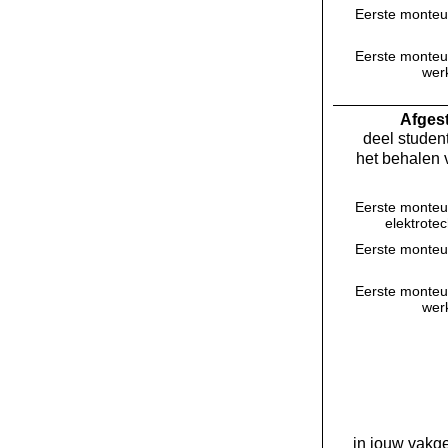
Eerste monteu
Eerste monteu
werk
Af­ge
deel student
het behalen 
Eerste monteu
elektrote
Eerste monteu
Eerste monteu
werk
in jouw vakge