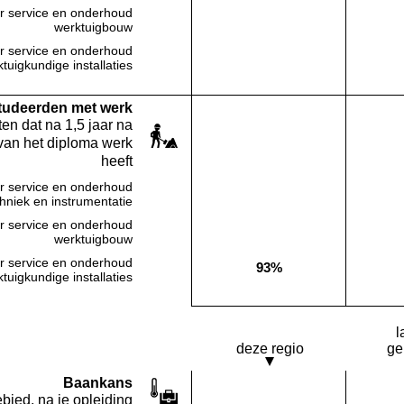
r service en onderhoud
Deze opleiding:
Geen waarde bekend
werktuigbouw
r service en onderhoud
Deze opleiding:
Geen waarde bekend
tuigkundige installaties
studeerden met werk
en dat na 1,5 jaar na
van het diploma werk
heeft
r service en onderhoud
Deze opleiding:
Geen waarde bekend
chniek en instrumentatie
r service en onderhoud
Deze opleiding:
Geen waarde bekend
werktuigbouw
r service en onderhoud
93%
Deze opleiding:
tuigkundige installaties
l
deze regio
ge
Baankans
bied, na je opleiding